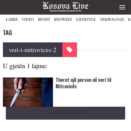
LAJME
VIDEO
SPORT
SHOWBIZ
LIFESTYLE
TEKNOLOGJI
K
TAG
veri-i-mitrovices-2
U gjetën 1 lajme:
Theret një person në veri të
Mitrovicës
TREGO MË SHUMË