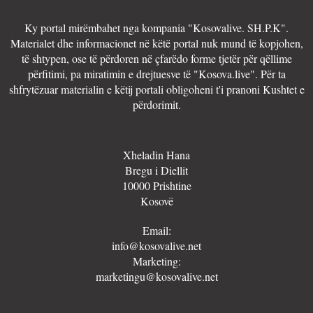
Ky portal mirëmbahet nga kompania "Kosovalive. SH.P.K".
Materialet dhe informacionet në këtë portal nuk mund të kopjohen,
të shtypen, ose të përdoren në çfarëdo forme tjetër për qëllime
përfitimi, pa miratimin e drejtuesve të "Kosova.live". Për ta
shfrytëzuar materialin e këtij portali obligoheni t'i pranoni Kushtet e
përdorimit.
Xheladin Hana
Bregu i Diellit
10000 Prishtine
Kosovë
Email:
info@kosovalive.net
Marketing:
marketingu@kosovalive.net