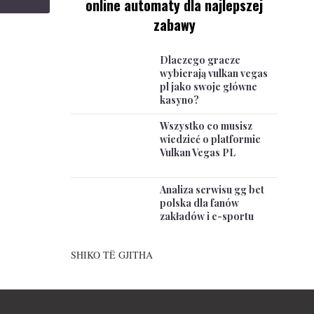
online automaty dla najlepszej
zabawy
Dlaczego gracze
wybierają vulkan vegas
pl jako swoje główne
kasyno?
Wszystko co musisz
wiedzieć o platformie
Vulkan Vegas PL
Analiza serwisu gg bet
polska dla fanów
zakładów i e-sportu
SHIKO TË GJITHA