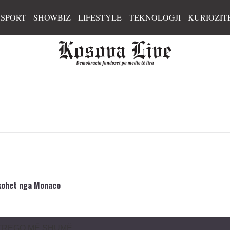
SPORT
SHOWBIZ
LIFESTYLE
TEKNOLOGJI
KURIOZIT
kohet nga Monaco
TREGO MË SHUMË