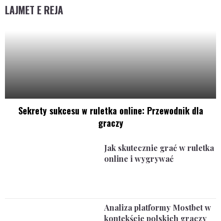
LAJMET E REJA
Sekrety sukcesu w ruletka online: Przewodnik dla
graczy
Jak skutecznie grać w ruletka
online i wygrywać
Analiza platformy Mostbet w
kontekście polskich graczy