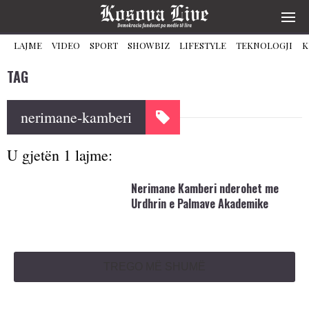
LAJME
VIDEO
SPORT
SHOWBIZ
LIFESTYLE
TEKNOLOGJI
K
TAG
nerimane-kamberi
U gjetën 1 lajme:
Nerimane Kamberi nderohet me
Urdhrin e Palmave Akademike
TREGO MË SHUMË