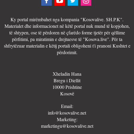
Ky portal mirëmbahet nga kompania "Kosovalive. SH.P.K".
Materialet dhe informacionet në këtë portal nuk mund të kopjohen,
të shtypen, ose të përdoren në çfarëdo forme tjetër për qëllime
përfitimi, pa miratimin e drejtuesve të "Kosova.live". Për ta
shfrytëzuar materialin e këtij portali obligoheni t'i pranoni Kushtet e
përdorimit.
Xheladin Hana
Bregu i Diellit
10000 Prishtine
Kosovë
Email:
info@kosovalive.net
Marketing:
marketingu@kosovalive.net