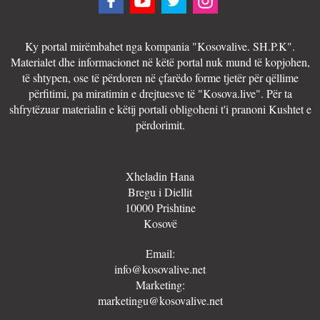
Ky portal mirëmbahet nga kompania "Kosovalive. SH.P.K".
Materialet dhe informacionet në këtë portal nuk mund të kopjohen,
të shtypen, ose të përdoren në çfarëdo forme tjetër për qëllime
përfitimi, pa miratimin e drejtuesve të "Kosova.live". Për ta
shfrytëzuar materialin e këtij portali obligoheni t'i pranoni Kushtet e
përdorimit.
Xheladin Hana
Bregu i Diellit
10000 Prishtine
Kosovë
Email:
info@kosovalive.net
Marketing:
marketingu@kosovalive.net