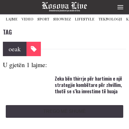
LAJME
VIDEO
SPORT
SHOWBIZ
LIFESTYLE
TEKNOLOGJI
K
TAG
oeak
U gjetën 1 lajme:
Zeka bën thirrje për hartimin e një
strategjie kombëtare për zhvillim,
thotë se s’ka investime të huaja
TREGO MË SHUMË