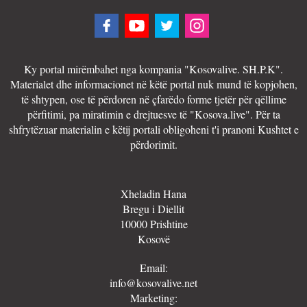
Ky portal mirëmbahet nga kompania "Kosovalive. SH.P.K".
Materialet dhe informacionet në këtë portal nuk mund të kopjohen,
të shtypen, ose të përdoren në çfarëdo forme tjetër për qëllime
përfitimi, pa miratimin e drejtuesve të "Kosova.live". Për ta
shfrytëzuar materialin e këtij portali obligoheni t'i pranoni Kushtet e
përdorimit.
Xheladin Hana
Bregu i Diellit
10000 Prishtine
Kosovë
Email:
info@kosovalive.net
Marketing: