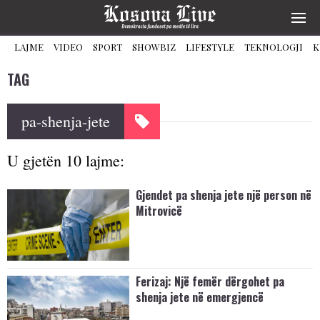
LAJME
VIDEO
SPORT
SHOWBIZ
LIFESTYLE
TEKNOLOGJI
K
TAG
pa-shenja-jete
U gjetën 10 lajme:
Gjendet pa shenja jete një person në
Mitrovicë
Ferizaj: Një femër dërgohet pa
shenja jete në emergjencë