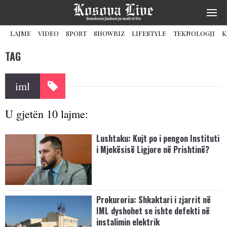
LAJME
VIDEO
SPORT
SHOWBIZ
LIFESTYLE
TEKNOLOGJI
K
TAG
iml
U gjetën 10 lajme:
Lushtaku: Kujt po i pengon Instituti
i Mjekësisë Ligjore në Prishtinë?
Prokuroria: Shkaktari i zjarrit në
IML dyshohet se ishte defekti në
instalimin elektrik