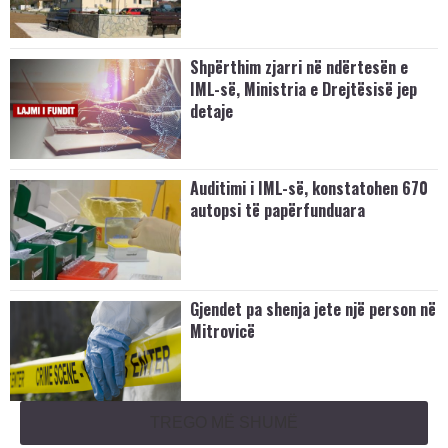
Shpërthim zjarri në ndërtesën e
IML-së, Ministria e Drejtësisë jep
detaje
Auditimi i IML-së, konstatohen 670
autopsi të papërfunduara
Gjendet pa shenja jete një person në
Mitrovicë
TREGO MË SHUMË