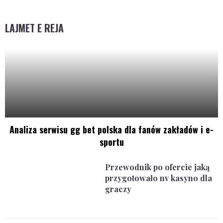
LAJMET E REJA
Analiza serwisu gg bet polska dla fanów zakładów i e-
sportu
Przewodnik po ofercie jaką
przygotowało nv kasyno dla
graczy