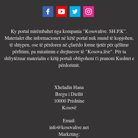
Ky portal mirëmbahet nga kompania "Kosovalive. SH.P.K".
Materialet dhe informacionet në këtë portal nuk mund të kopjohen,
të shtypen, ose të përdoren në çfarëdo forme tjetër për qëllime
përfitimi, pa miratimin e drejtuesve të "Kosova.live". Për ta
shfrytëzuar materialin e këtij portali obligoheni t'i pranoni Kushtet e
përdorimit.
Xheladin Hana
Bregu i Diellit
10000 Prishtine
Kosovë
Email:
info@kosovalive.net
Marketing: