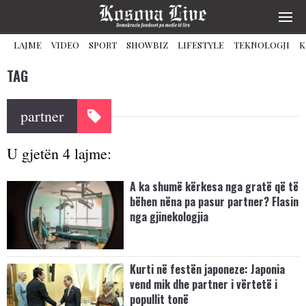
LAJME
VIDEO
SPORT
SHOWBIZ
LIFESTYLE
TEKNOLOGJI
K
TAG
partner
U gjetën 4 lajme:
A ka shumë kërkesa nga gratë që të
bëhen nëna pa pasur partner? Flasin
nga gjinekologjia
Kurti në festën japoneze: Japonia
vend mik dhe partner i vërtetë i
popullit tonë