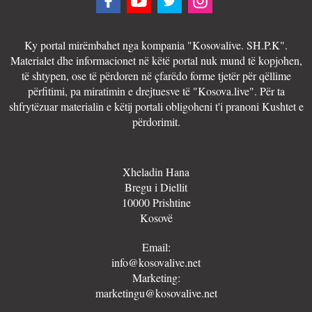
Ky portal mirëmbahet nga kompania "Kosovalive. SH.P.K".
Materialet dhe informacionet në këtë portal nuk mund të kopjohen,
të shtypen, ose të përdoren në çfarëdo forme tjetër për qëllime
përfitimi, pa miratimin e drejtuesve të "Kosova.live". Për ta
shfrytëzuar materialin e këtij portali obligoheni t'i pranoni Kushtet e
përdorimit.
Xheladin Hana
Bregu i Diellit
10000 Prishtine
Kosovë
Email:
info@kosovalive.net
Marketing:
marketingu@kosovalive.net