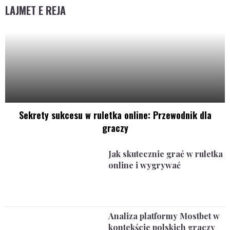
LAJMET E REJA
Sekrety sukcesu w ruletka online: Przewodnik dla
graczy
Jak skutecznie grać w ruletka
online i wygrywać
Analiza platformy Mostbet w
kontekście polskich graczy