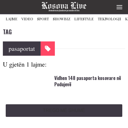
LAJME
VIDEO
SPORT
SHOWBIZ
LIFESTYLE
TEKNOLOGJI
K
TAG
pasaportat
U gjetën 1 lajme:
Vidhen 148 pasaporta kosovare në
Podujevë
TREGO MË SHUMË