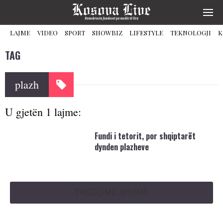
LAJME
VIDEO
SPORT
SHOWBIZ
LIFESTYLE
TEKNOLOGJI
K
TAG
plazh
U gjetën 1 lajme:
Fundi i tetorit, por shqiptarët
dynden plazheve
TREGO MË SHUMË