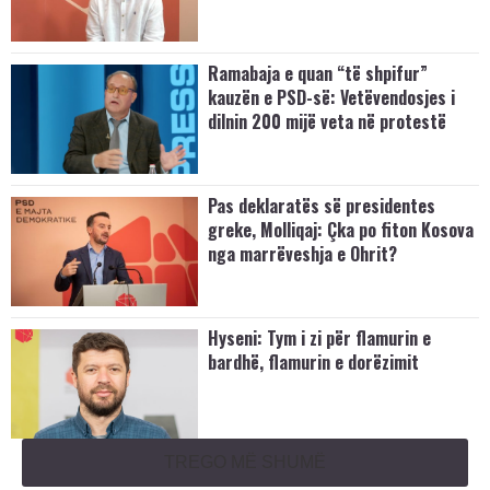
Ramabaja e quan “të shpifur”
kauzën e PSD-së: Vetëvendosjes i
dilnin 200 mijë veta në protestë
Pas deklaratës së presidentes
greke, Molliqaj: Çka po fiton Kosova
nga marrëveshja e Ohrit?
Hyseni: Tym i zi për flamurin e
bardhë, flamurin e dorëzimit
TREGO MË SHUMË