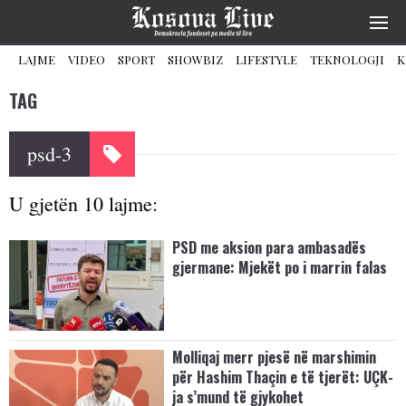
LAJME
VIDEO
SPORT
SHOWBIZ
LIFESTYLE
TEKNOLOGJI
K
TAG
psd-3
U gjetën 10 lajme:
PSD me aksion para ambasadës
gjermane: Mjekët po i marrin falas
Molliqaj merr pjesë në marshimin
për Hashim Thaçin e të tjerët: UÇK-
ja s’mund të gjykohet