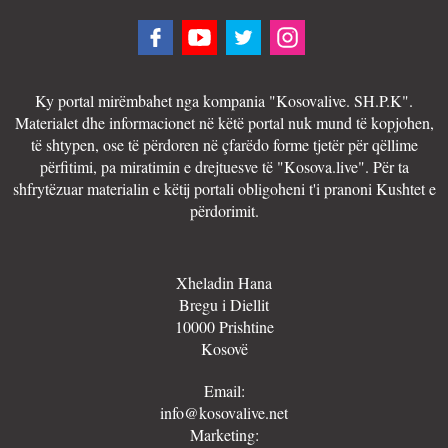
Ky portal mirëmbahet nga kompania "Kosovalive. SH.P.K".
Materialet dhe informacionet në këtë portal nuk mund të kopjohen,
të shtypen, ose të përdoren në çfarëdo forme tjetër për qëllime
përfitimi, pa miratimin e drejtuesve të "Kosova.live". Për ta
shfrytëzuar materialin e këtij portali obligoheni t'i pranoni Kushtet e
përdorimit.
Xheladin Hana
Bregu i Diellit
10000 Prishtine
Kosovë
Email:
info@kosovalive.net
Marketing: