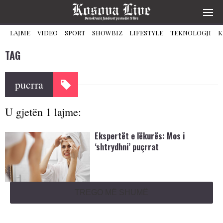
LAJME
VIDEO
SPORT
SHOWBIZ
LIFESTYLE
TEKNOLOGJI
K
TAG
pucrra
U gjetën 1 lajme:
Ekspertët e lëkurës: Mos i
‘shtrydhni’ puçrrat
TREGO MË SHUMË