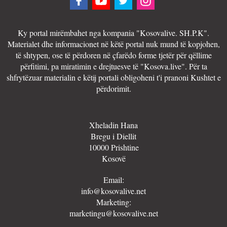
Ky portal mirëmbahet nga kompania "Kosovalive. SH.P.K".
Materialet dhe informacionet në këtë portal nuk mund të kopjohen,
të shtypen, ose të përdoren në çfarëdo forme tjetër për qëllime
përfitimi, pa miratimin e drejtuesve të "Kosova.live". Për ta
shfrytëzuar materialin e këtij portali obligoheni t'i pranoni Kushtet e
përdorimit.
Xheladin Hana
Bregu i Diellit
10000 Prishtine
Kosovë
Email:
info@kosovalive.net
Marketing:
marketingu@kosovalive.net