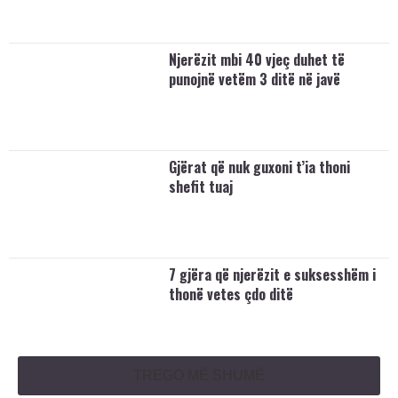
Njerëzit mbi 40 vjeç duhet të
punojnë vetëm 3 ditë në javë
Gjërat që nuk guxoni t’ia thoni
shefit tuaj
7 gjëra që njerëzit e suksesshëm i
thonë vetes çdo ditë
TREGO MË SHUMË