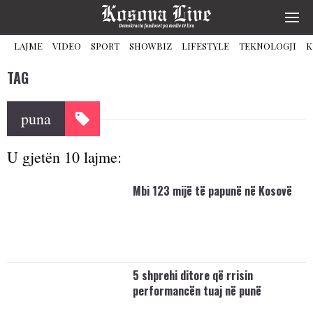
LAJME
VIDEO
SPORT
SHOWBIZ
LIFESTYLE
TEKNOLOGJI
K
TAG
puna
U gjetën 10 lajme:
Mbi 123 mijë të papunë në Kosovë
5 shprehi ditore që rrisin
performancën tuaj në punë