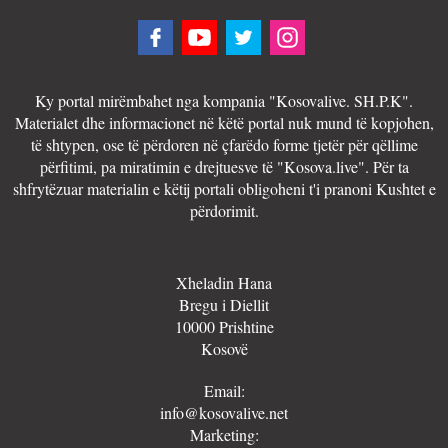
Ky portal mirëmbahet nga kompania "Kosovalive. SH.P.K".
Materialet dhe informacionet në këtë portal nuk mund të kopjohen,
të shtypen, ose të përdoren në çfarëdo forme tjetër për qëllime
përfitimi, pa miratimin e drejtuesve të "Kosova.live". Për ta
shfrytëzuar materialin e këtij portali obligoheni t'i pranoni Kushtet e
përdorimit.
Xheladin Hana
Bregu i Diellit
10000 Prishtine
Kosovë
Email:
info@kosovalive.net
Marketing: