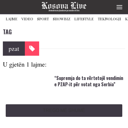
LAJME
VIDEO
SPORT
SHOWBIZ
LIFESTYLE
TEKNOLOGJI
K
TAG
pzat
U gjetën 1 lajme:
“Supremja do ta vërtetojë vendimin
e PZAP-it për votat nga Serbia”
TREGO MË SHUMË