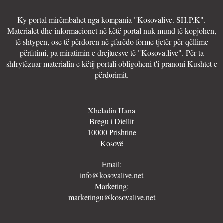
Ky portal mirëmbahet nga kompania "Kosovalive. SH.P.K".
Materialet dhe informacionet në këtë portal nuk mund të kopjohen,
të shtypen, ose të përdoren në çfarëdo forme tjetër për qëllime
përfitimi, pa miratimin e drejtuesve të "Kosova.live". Për ta
shfrytëzuar materialin e këtij portali obligoheni t'i pranoni Kushtet e
përdorimit.
Xheladin Hana
Bregu i Diellit
10000 Prishtine
Kosovë
Email:
info@kosovalive.net
Marketing:
marketingu@kosovalive.net