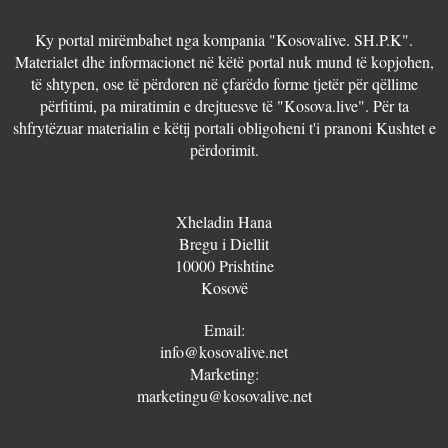
Ky portal mirëmbahet nga kompania "Kosovalive. SH.P.K".
Materialet dhe informacionet në këtë portal nuk mund të kopjohen,
të shtypen, ose të përdoren në çfarëdo forme tjetër për qëllime
përfitimi, pa miratimin e drejtuesve të "Kosova.live". Për ta
shfrytëzuar materialin e këtij portali obligoheni t'i pranoni Kushtet e
përdorimit.
Xheladin Hana
Bregu i Diellit
10000 Prishtine
Kosovë
Email:
info@kosovalive.net
Marketing:
marketingu@kosovalive.net