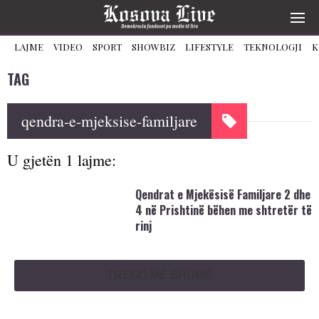
LAJME
VIDEO
SPORT
SHOWBIZ
LIFESTYLE
TEKNOLOGJI
K
TAG
qendra-e-mjeksise-familjare
U gjetën 1 lajme:
Qendrat e Mjekësisë Familjare 2 dhe
4 në Prishtinë bëhen me shtretër të
rinj
TREGO MË SHUMË