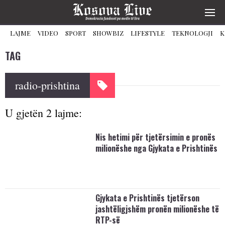
LAJME
VIDEO
SPORT
SHOWBIZ
LIFESTYLE
TEKNOLOGJI
K
TAG
radio-prishtina
U gjetën 2 lajme:
Nis hetimi për tjetërsimin e pronës
milionëshe nga Gjykata e Prishtinës
Gjykata e Prishtinës tjetërson
jashtëligjshëm pronën milionëshe të
RTP-së