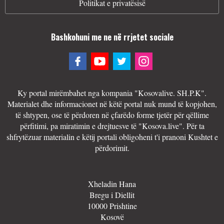
Politikat e privatësisë
Bashkohuni me ne në rrjetet sociale
Ky portal mirëmbahet nga kompania "Kosovalive. SH.P.K".
Materialet dhe informacionet në këtë portal nuk mund të kopjohen,
të shtypen, ose të përdoren në çfarëdo forme tjetër për qëllime
përfitimi, pa miratimin e drejtuesve të "Kosova.live". Për ta
shfrytëzuar materialin e këtij portali obligoheni t'i pranoni Kushtet e
përdorimit.
Xheladin Hana
Bregu i Diellit
10000 Prishtine
Kosovë