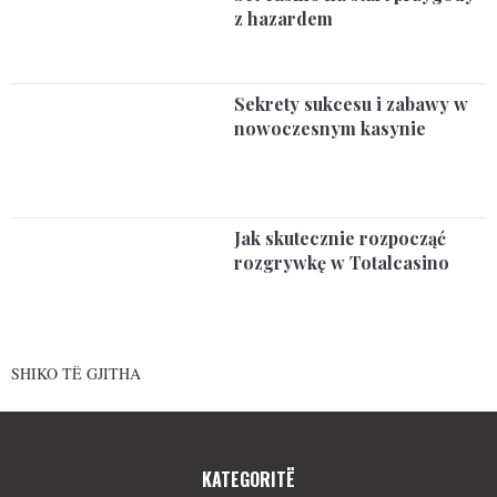
z hazardem
Sekrety sukcesu i zabawy w
nowoczesnym kasynie
Jak skutecznie rozpocząć
rozgrywkę w Totalcasino
SHIKO TË GJITHA
KATEGORITË