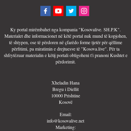
Ky portal mirëmbahet nga kompania "Kosovalive. SH.P.K".
Materialet dhe informacionet në këtë portal nuk mund të kopjohen,
të shtypen, ose të përdoren në çfarëdo forme tjetër për qëllime
përfitimi, pa miratimin e drejtuesve të "Kosova.live". Për ta
shfrytëzuar materialin e këtij portali obligoheni t'i pranoni Kushtet e
përdorimit.
Xheladin Hana
Bregu i Diellit
10000 Prishtine
Kosovë
Email:
info@kosovalive.net
Marketing: