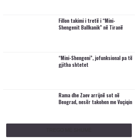
Fillon takimi i tretë i “Mini-
Shengenit Ballkanik” në Tiranë
“Mini-Shengeni”, jofunksional pa të
gjitha shtetet
Rama dhe Zaev arrijnë sot në
Beograd, nesër takohen me Vuçiqin
TREGO MË SHUMË