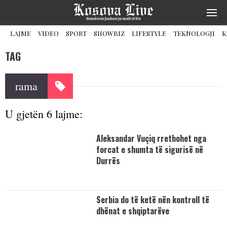
LAJME
VIDEO
SPORT
SHOWBIZ
LIFESTYLE
TEKNOLOGJI
K
TAG
rama
U gjetën 6 lajme:
Aleksandar Vuçiq rrethohet nga
forcat e shumta të sigurisë në
Durrës
Serbia do të ketë nën kontroll të
dhënat e shqiptarëve