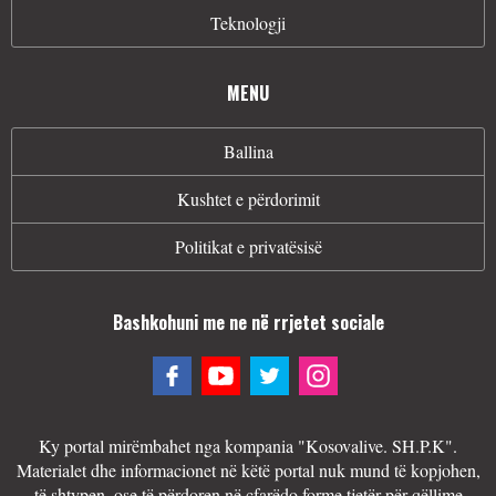
Teknologji
MENU
Ballina
Kushtet e përdorimit
Politikat e privatësisë
Bashkohuni me ne në rrjetet sociale
Ky portal mirëmbahet nga kompania "Kosovalive. SH.P.K".
Materialet dhe informacionet në këtë portal nuk mund të kopjohen,
të shtypen, ose të përdoren në çfarëdo forme tjetër për qëllime