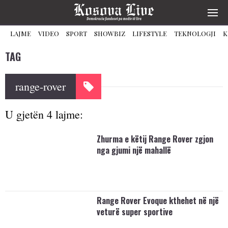
LAJME
VIDEO
SPORT
SHOWBIZ
LIFESTYLE
TEKNOLOGJI
K
TAG
range-rover
U gjetën 4 lajme:
Zhurma e këtij Range Rover zgjon
nga gjumi një mahallë
Range Rover Evoque kthehet në një
veturë super sportive