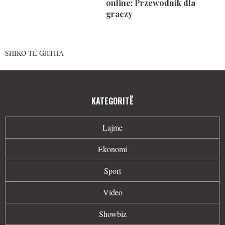
online: Przewodnik dla
graczy
SHIKO TË GJITHA
KATEGORITË
Lajme
Ekonomi
Sport
Video
Showbiz