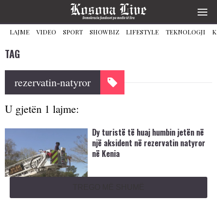
LAJME
VIDEO
SPORT
SHOWBIZ
LIFESTYLE
TEKNOLOGJI
K
TAG
rezervatin-natyror
U gjetën 1 lajme:
Dy turistë të huaj humbin jetën në
një aksident në rezervatin natyror
në Kenia
TREGO MË SHUMË