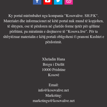
Ky portal mirëmbahet nga kompania "Kosovalive. SH.P.K".
Materialet dhe informacionet në këtë portal nuk mund të kopjohen,
të shtypen, ose të përdoren në çfarëdo forme tjetër për qëllime
përfitimi, pa miratimin e drejtuesve të "Kosova.live". Për ta
shfrytëzuar materialin e këtij portali obligoheni t'i pranoni Kushtet e
përdorimit.
Xheladin Hana
Bregu i Diellit
10000 Prishtine
Kosovë
Email:
info@kosovalive.net
Marketing:
marketingu@kosovalive.net