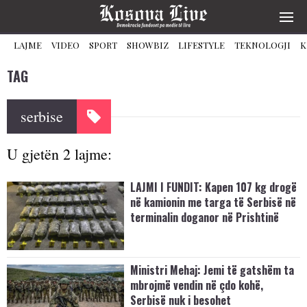
LAJME
VIDEO
SPORT
SHOWBIZ
LIFESTYLE
TEKNOLOGJI
K
TAG
serbise
U gjetën 2 lajme:
LAJMI I FUNDIT: Kapen 107 kg drogë
në kamionin me targa të Serbisë në
terminalin doganor në Prishtinë
Ministri Mehaj: Jemi të gatshëm ta
mbrojmë vendin në çdo kohë,
Serbisë nuk i besohet