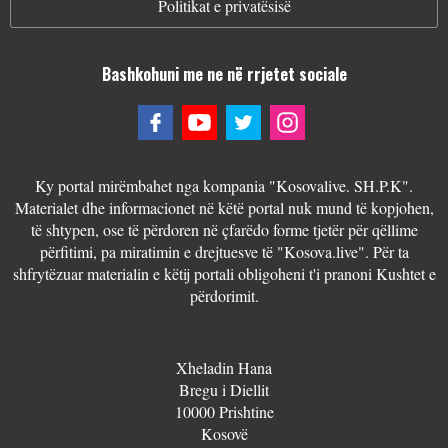
Politikat e privatësisë
Bashkohuni me ne në rrjetet sociale
Ky portal mirëmbahet nga kompania "Kosovalive. SH.P.K".
Materialet dhe informacionet në këtë portal nuk mund të kopjohen,
të shtypen, ose të përdoren në çfarëdo forme tjetër për qëllime
përfitimi, pa miratimin e drejtuesve të "Kosova.live". Për ta
shfrytëzuar materialin e këtij portali obligoheni t'i pranoni Kushtet e
përdorimit.
Xheladin Hana
Bregu i Diellit
10000 Prishtine
Kosovë