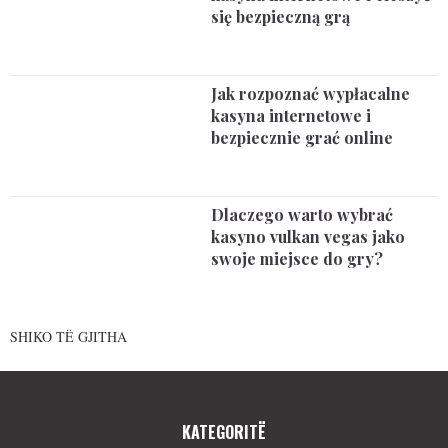
się bezpieczną grą
Jak rozpoznać wypłacalne
kasyna internetowe i
bezpiecznie grać online
Dlaczego warto wybrać
kasyno vulkan vegas jako
swoje miejsce do gry?
SHIKO TË GJITHA
KATEGORITË