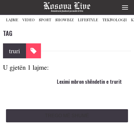
LAJME
VIDEO
SPORT
SHOWBIZ
LIFESTYLE
TEKNOLOGJI
K
TAG
truri
U gjetën 1 lajme:
Leximi mbron shëndetin e trurit
TREGO MË SHUMË