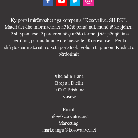
Ky portal mirëmbahet nga kompania "Kosovalive. SH.P.K".
Materialet dhe informacionet në këtë portal nuk mund të kopjohen,
të shtypen, ose të përdoren në çfarëdo forme tjetër për qëllime
përfitimi, pa miratimin e drejtuesve të "Kosova.live". Për ta
shfrytëzuar materialin e këtij portali obligoheni t'i pranoni Kushtet e
përdorimit.
Xheladin Hana
Bregu i Diellit
10000 Prishtine
Kosovë
Email:
info@kosovalive.net
Marketing:
marketingu@kosovalive.net