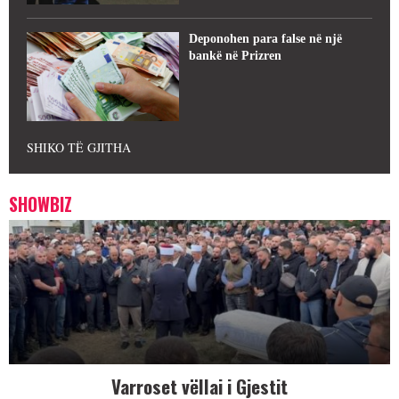
Deponohen para false në një
bankë në Prizren
SHIKO TË GJITHA
SHOWBIZ
Varroset vëllai i Gjestit