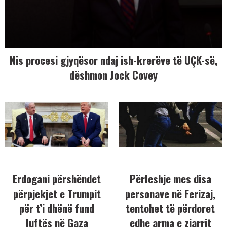
Nis procesi gjyqësor ndaj ish-krerëve të UÇK-së,
dëshmon Jock Covey
Erdogani përshëndet
Përleshje mes disa
përpjekjet e Trumpit
personave në Ferizaj,
për t’i dhënë fund
tentohet të përdoret
luftës në Gaza
edhe arma e zjarrit