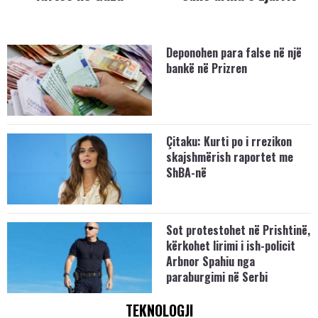
Deponohen para false në një
bankë në Prizren
Çitaku: Kurti po i rrezikon
skajshmërish raportet me
ShBA-në
Sot protestohet në Prishtinë,
kërkohet lirimi i ish-policit
Arbnor Spahiu nga
paraburgimi në Serbi
TEKNOLOGJI