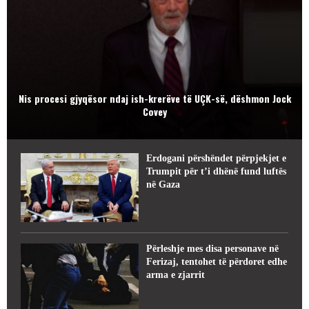
Nis procesi gjyqësor ndaj ish-krerëve të UÇK-së, dëshmon Jock
Covey
Erdogani përshëndet përpjekjet e
Trumpit për t’i dhënë fund luftës
në Gaza
Përleshje mes disa personave në
Ferizaj, tentohet të përdoret edhe
arma e zjarrit