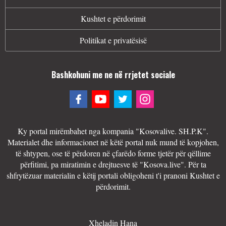
Kushtet e përdorimit
Politikat e privatësisë
Bashkohuni me ne në rrjetet sociale
Ky portal mirëmbahet nga kompania "Kosovalive. SH.P.K".
Materialet dhe informacionet në këtë portal nuk mund të kopjohen,
të shtypen, ose të përdoren në çfarëdo forme tjetër për qëllime
përfitimi, pa miratimin e drejtuesve të "Kosova.live". Për ta
shfrytëzuar materialin e këtij portali obligoheni t'i pranoni Kushtet e
përdorimit.
Xheladin Hana