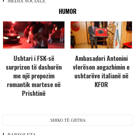
MEDIA SOCIALE
HUMOR
Ushtari i FSK-së
Ambasadori Antonini
surprizon të dashurën
vlerëson angazhimin e
me një propozim
ushtarëve italianë në
romantik martese në
KFOR
Prishtinë
SHIKO TË GJITHA
BARSOLETA