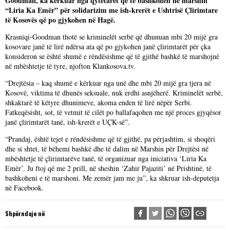
Goodman, ka kërkuar nga qytetarët që të bashkohen në marshin
“Liria Ka Emër” për solidarizim me ish-krerët e Ushtrisë Çlirimtare
të Kosovës që po gjykohen në Hagë.
Krasniqi-Goodman thotë se kriminelët serbë që dhunuan mbi 20 mijë gra
kosovare janë të lirë ndërsa ata që po gjykohen janë çlirimtarët për çka
konsideron se është shumë e rëndësishme që të gjithë bashkë të marshojnë
në mbështetje të tyre, njofton Klankosova.tv.
“Drejtësia – kaq shumë e kërkuar nga unë dhe mbi 20 mijë gra tjera në
Kosovë, viktima të dhunës seksuale, nuk erdhi asnjëherë. Kriminelët serbë,
shkaktarë të këtyre dhunimeve, akoma enden të lirë nëpër Serbi.
Fatkeqësisht, sot, të vetmit të cilët po ballafaqohen me një proces gjyqësor
janë çlirimtarët tanë, ish-krerët e UÇK-së”.
“Prandaj, është tejet e rëndësishme që të gjithë, pa përjashtim, si shoqëri
dhe si shtet, të bëhemi bashkë dhe të dalim në Marshin për Drejtësi në
mbështetje të çlirimtarëve tanë, të organizuar nga iniciativa ‘Liria Ka
Emër’. Ju ftoj që me 2 prill, në sheshin ‘Zahir Pajaziti’ në Prishtinë, të
bashkoheni e të marshoni. Me zemër jam me ju”, ka shkruar ish-deputetja
në Facebook.
Shpërndaje në