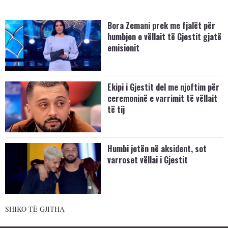
Bora Zemani prek me fjalët për
humbjen e vëllait të Gjestit gjatë
emisionit
Ekipi i Gjestit del me njoftim për
ceremoninë e varrimit të vëllait
të tij
Humbi jetën në aksident, sot
varroset vëllai i Gjestit
SHIKO TË GJITHA