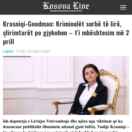
Krasniqi-Goodman: Kriminelët serbë të lirë,
çlirimtarët po gjykohen – t’i mbështesim më 2
prill
Lajme
17:59 / 25 Mars 2023
Ish-deputetja e Lëvizjes Vetëvendosje dhe njëra nga viktimat që ka
denoncuar publikisht dhunimin seksual gjatë luftës, Vasfije Krasniqi –