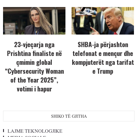
23-vjeçarja nga
SHBA-ja përjashton
Prishtina finaliste në
telefonat e mençur dhe
çmimin global
kompjuterët nga tarifat
“Cybersecurity Woman
e Trump
of the Year 2025”,
votimi i hapur
SHIKO TË GJITHA
LAJME TEKNOLOGJIKE