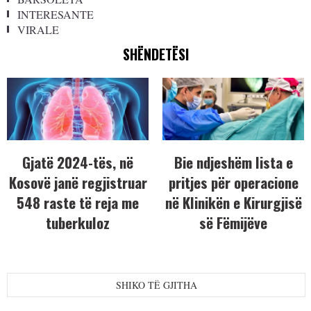
INTERESANTE
VIRALE
SHËNDETËSI
Gjatë 2024-tës, në
Bie ndjeshëm lista e
Kosovë janë regjistruar
pritjes për operacione
548 raste të reja me
në Klinikën e Kirurgjisë
tuberkuloz
së Fëmijëve
SHIKO TË GJITHA