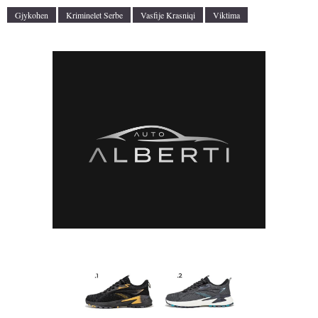
Gjykohen
Kriminelet Serbe
Vasfije Krasniqi
Viktima