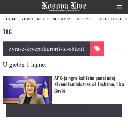
LAJME
VIDEO
SPORT
SHOWBIZ
LIFESTYLE
TEKNOLOGJI
K
TAG
zyra-e-kryepokurorit-te-shtetit
U gjetën 1 lajme:
APK-ja ngre kallëzim penal ndaj
zëvendësministres së Jashtme, Liza
Gashi
TREGO MË SHUMË