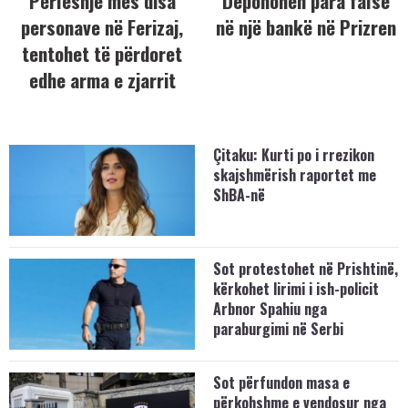
Përleshje mes disa
Deponohen para false
personave në Ferizaj,
në një bankë në Prizren
tentohet të përdoret
edhe arma e zjarrit
Çitaku: Kurti po i rrezikon
skajshmërish raportet me
ShBA-në
Sot protestohet në Prishtinë,
kërkohet lirimi i ish-policit
Arbnor Spahiu nga
paraburgimi në Serbi
Sot përfundon masa e
përkohshme e vendosur nga