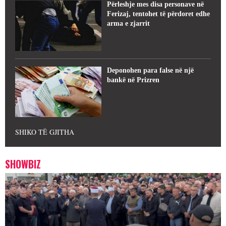
Përleshje mes disa personave në
Ferizaj, tentohet të përdoret edhe
arma e zjarrit
Deponohen para false në një
bankë në Prizren
SHIKO TË GJITHA
SHOWBIZ