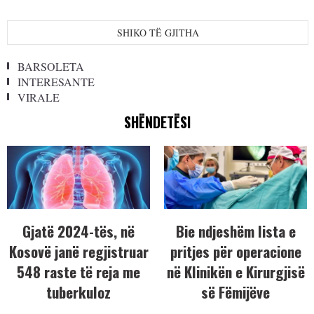
SHIKO TË GJITHA
BARSOLETA
INTERESANTE
VIRALE
SHËNDETËSI
Gjatë 2024-tës, në
Bie ndjeshëm lista e
Kosovë janë regjistruar
pritjes për operacione
548 raste të reja me
në Klinikën e Kirurgjisë
tuberkuloz
së Fëmijëve