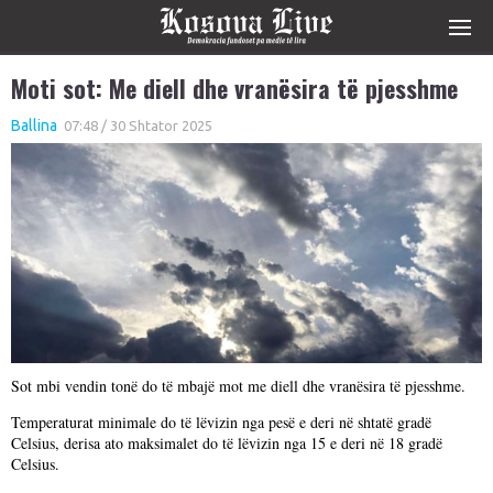
Moti sot: Me diell dhe vranësira të pjesshme
Ballina
07:48 / 30 Shtator 2025
Sot mbi vendin tonë do të mbajë mot me diell dhe vranësira të pjesshme.
Temperaturat minimale do të lëvizin nga pesë e deri në shtatë gradë
Celsius, derisa ato maksimalet do të lëvizin nga 15 e deri në 18 gradë
Celsius.