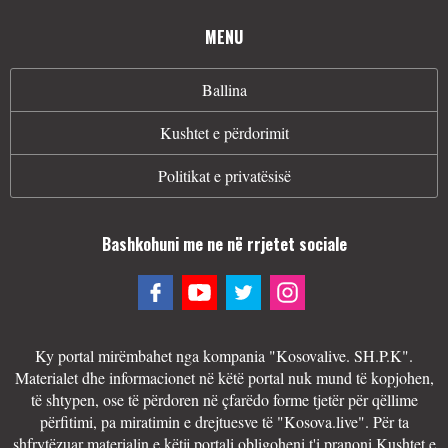
MENU
Ballina
Kushtet e përdorimit
Politikat e privatësisë
Bashkohuni me ne në rrjetet sociale
Ky portal mirëmbahet nga kompania "Kosovalive. SH.P.K".
Materialet dhe informacionet në këtë portal nuk mund të kopjohen,
të shtypen, ose të përdoren në çfarëdo forme tjetër për qëllime
përfitimi, pa miratimin e drejtuesve të "Kosova.live". Për ta
shfrytëzuar materialin e këtij portali obligoheni t'i pranoni Kushtet e