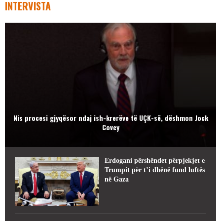
INTERVISTA
Nis procesi gjyqësor ndaj ish-krerëve të UÇK-së, dëshmon Jock
Covey
Erdogani përshëndet përpjekjet e
Trumpit për t’i dhënë fund luftës
në Gaza