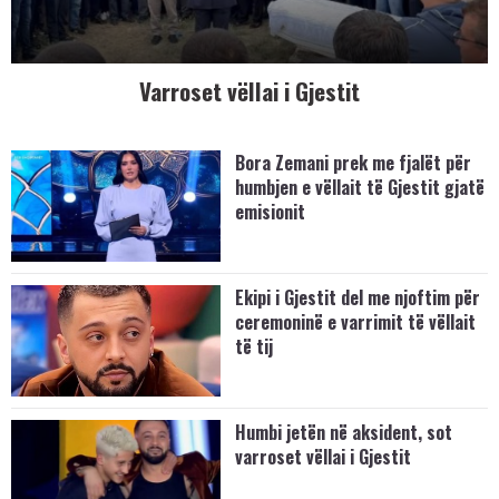
Varroset vëllai i Gjestit
Bora Zemani prek me fjalët për
humbjen e vëllait të Gjestit gjatë
emisionit
Ekipi i Gjestit del me njoftim për
ceremoninë e varrimit të vëllait
të tij
Humbi jetën në aksident, sot
varroset vëllai i Gjestit