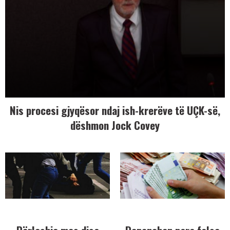
Nis procesi gjyqësor ndaj ish-krerëve të UÇK-së,
dëshmon Jock Covey