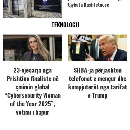
Gjykata Kushtetuese
TEKNOLOGJI
23-vjeçarja nga
SHBA-ja përjashton
Prishtina finaliste në
telefonat e mençur dhe
çmimin global
kompjuterët nga tarifat
“Cybersecurity Woman
e Trump
of the Year 2025”,
votimi i hapur