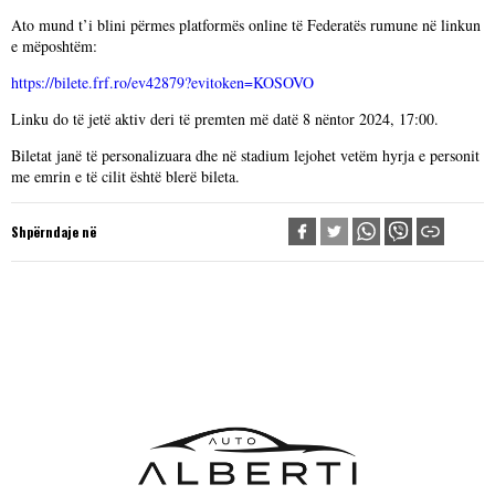
Ato mund t’i blini përmes platformës online të Federatës rumune në linkun
e mëposhtëm:
https://bilete.frf.ro/ev42879?evitoken=KOSOVO
Linku do të jetë aktiv deri të premten më datë 8 nëntor 2024, 17:00.
Biletat janë të personalizuara dhe në stadium lejohet vetëm hyrja e personit
me emrin e të cilit është blerë bileta.
Shpërndaje në