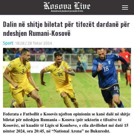
Dalin në shitje biletat për tifozët dardanë për
ndeshjen Rumani-Kosovë
Sport
18:28 / 28 Tetor 2024
Federata e Futbollit e Kosovës njofton opinionin se kanë dalë në shitje
biletat për ndeshjen Rumania – Kosova (për sektorin e tifozëve të
Kosovës), në kuadër të Ligës së Kombeve, e cila zhvillohet më datë 15
nëntor 2024, ora 20:45, në “National Arena” ne Bukuresht.