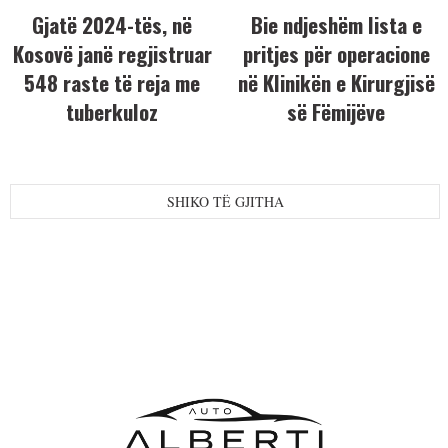
Gjatë 2024-tës, në
Bie ndjeshëm lista e
Kosovë janë regjistruar
pritjes për operacione
548 raste të reja me
në Klinikën e Kirurgjisë
tuberkuloz
së Fëmijëve
SHIKO TË GJITHA