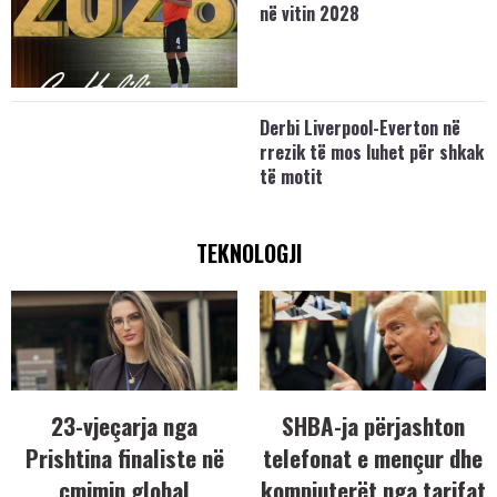
në vitin 2028
Derbi Liverpool-Everton në
rrezik të mos luhet për shkak
të motit
TEKNOLOGJI
23-vjeçarja nga
SHBA-ja përjashton
Prishtina finaliste në
telefonat e mençur dhe
çmimin global
kompjuterët nga tarifat