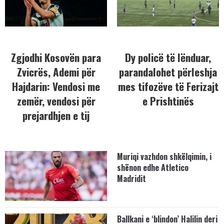
Zgjodhi Kosovën para
Dy policë të lënduar,
Zvicrës, Ademi për
parandalohet përleshja
Hajdarin: Vendosi me
mes tifozëve të Ferizajt
zemër, vendosi për
e Prishtinës
prejardhjen e tij
Muriqi vazhdon shkëlqimin, i
shënon edhe Atletico
Madridit
Ballkani e ‘blindon’ Halilin deri