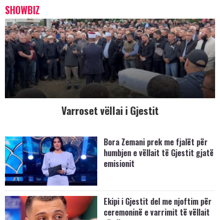
SHOWBIZ
Varroset vëllai i Gjestit
Bora Zemani prek me fjalët për
humbjen e vëllait të Gjestit gjatë
emisionit
Ekipi i Gjestit del me njoftim për
ceremoninë e varrimit të vëllait