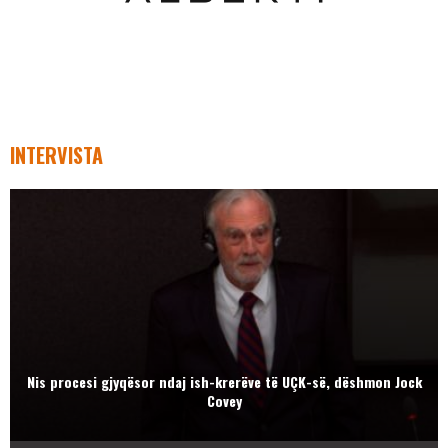
INTERVISTA
Nis procesi gjyqësor ndaj ish-krerëve të UÇK-së, dëshmon Jock
Covey