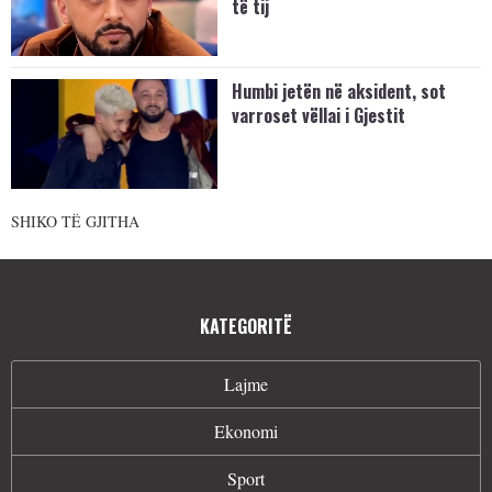
të tij
Humbi jetën në aksident, sot
varroset vëllai i Gjestit
SHIKO TË GJITHA
KATEGORITË
Lajme
Ekonomi
Sport