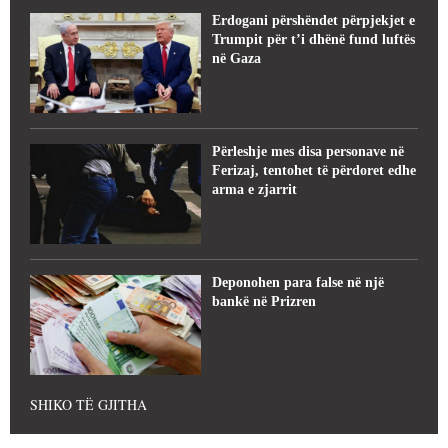
Erdogani përshëndet përpjekjet e
Trumpit për t’i dhënë fund luftës
në Gaza
Përleshje mes disa personave në
Ferizaj, tentohet të përdoret edhe
arma e zjarrit
Deponohen para false në një
bankë në Prizren
SHIKO TË GJITHA