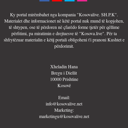
Ky portal mirëmbahet nga kompania "Kosovalive. SH.P.K".
Materialet dhe informacionet në këtë portal nuk mund të kopjohen,
të shtypen, ose të përdoren në çfarëdo forme tjetër për qëllime
përfitimi, pa miratimin e drejtuesve të "Kosova.live". Për ta
shfrytëzuar materialin e këtij portali obligoheni t'i pranoni Kushtet e
përdorimit.
Xheladin Hana
Bregu i Diellit
10000 Prishtine
Kosovë
Email:
info@kosovalive.net
Marketing:
marketingu@kosovalive.net