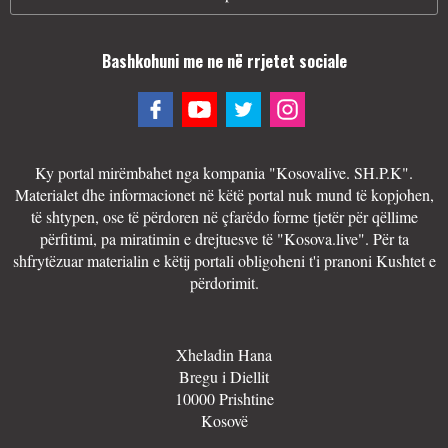
Bashkohuni me ne në rrjetet sociale
Ky portal mirëmbahet nga kompania "Kosovalive. SH.P.K".
Materialet dhe informacionet në këtë portal nuk mund të kopjohen,
të shtypen, ose të përdoren në çfarëdo forme tjetër për qëllime
përfitimi, pa miratimin e drejtuesve të "Kosova.live". Për ta
shfrytëzuar materialin e këtij portali obligoheni t'i pranoni Kushtet e
përdorimit.
Xheladin Hana
Bregu i Diellit
10000 Prishtine
Kosovë