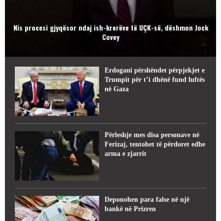
Nis procesi gjyqësor ndaj ish-krerëve të UÇK-së, dëshmon Jock
Covey
Erdogani përshëndet përpjekjet e
Trumpit për t’i dhënë fund luftës
në Gaza
Përleshje mes disa personave në
Ferizaj, tentohet të përdoret edhe
arma e zjarrit
Deponohen para false në një
bankë në Prizren