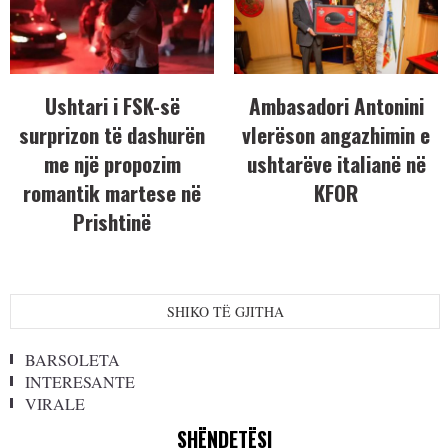
Ushtari i FSK-së
Ambasadori Antonini
surprizon të dashurën
vlerëson angazhimin e
me një propozim
ushtarëve italianë në
romantik martese në
KFOR
Prishtinë
SHIKO TË GJITHA
BARSOLETA
INTERESANTE
VIRALE
SHËNDETËSI