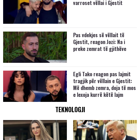
varroset vëllai i Gjestit
Pas vdekjes së vëllait të
Gjestit, reagon Jozi: Na i
preke zemrat të gjithëve
Egli Tako reagon pas lajmit
tragjik për vëllain e Gjestit:
Më dhemb zemra, doja të mos
e lexoja kurrë këtë lajm
TEKNOLOGJI