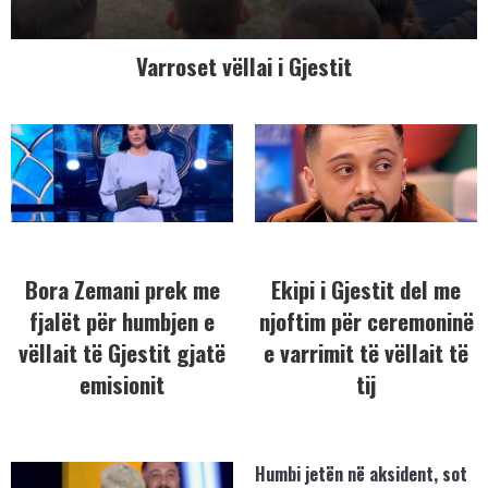
Varroset vëllai i Gjestit
Bora Zemani prek me
Ekipi i Gjestit del me
fjalët për humbjen e
njoftim për ceremoninë
vëllait të Gjestit gjatë
e varrimit të vëllait të
emisionit
tij
Humbi jetën në aksident, sot