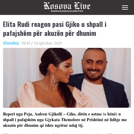
Elita Rudi reagon pasi Gjiko u shpall i
pafajshëm për akuzën për dhunim
Showbiz
18:47 / 16 Qershor 2025
Reperi nga Peja, Asdren Gjikolli – Giko, ditën e sotme (e hënë) u
shpall i pafajshëm nga Gjykata Themelore në Prishtinë në lidhje me
akuzën për dhunim që ishte ngritur ndaj tij.