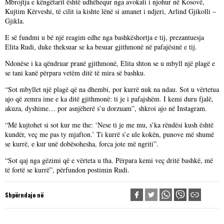
Mbrojtja e këngëtarit është udhëhequr nga avokati i njohur në Kosovë,
Kujtim Kërveshi, të cilit ia kishte lënë si amanet i ndjeri, Arlind Gjikolli –
Gjikla.
E së fundmi u bë një reagim edhe nga bashkëshortja e tij, prezantuesja
Elita Rudi, duke theksuar se ka besuar gjithmonë në pafajësinë e tij.
Ndonëse i ka qëndruar pranë gjithmonë, Elita shton se u mbyll një plagë e
se tani kanë përpara vetëm ditë të mira së bashku.
“Sot mbyllet një plagë që na dhembi, por kurrë nuk na ndau. Sot u vërtetua
ajo që zemra ime e ka ditë gjithmonë: ti je i pafajshëm. I kemi duru fjalë,
akuza, dyshime… por asnjëherë s’u dorzuam”, shkroi ajo në Instagram.
“Më kujtohet si sot kur me the: ‘Nese ti je me mu, s’ka rëndësi kush është
kundër, veç me pas ty mjafton.’ Ti kurrë s’e ule kokën, punove më shumë
se kurrë, e kur unë dobësohesha, forca jote më ngriti”.
“Sot qaj nga gëzimi që e vërteta u tha. Përpara kemi veç dritë bashkë, më
të fortë se kurrë”, përfundon postimin Rudi.
Shpërndaje në