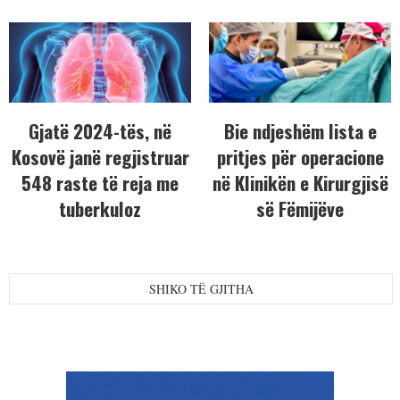
Gjatë 2024-tës, në
Bie ndjeshëm lista e
Kosovë janë regjistruar
pritjes për operacione
548 raste të reja me
në Klinikën e Kirurgjisë
tuberkuloz
së Fëmijëve
SHIKO TË GJITHA