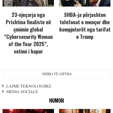
23-vjeçarja nga
SHBA-ja përjashton
Prishtina finaliste në
telefonat e mençur dhe
çmimin global
kompjuterët nga tarifat
“Cybersecurity Woman
e Trump
of the Year 2025”,
votimi i hapur
SHIKO TË GJITHA
LAJME TEKNOLOGJIKE
MEDIA SOCIALE
HUMOR