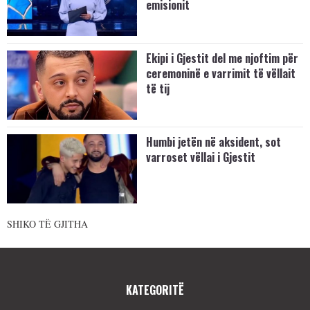
emisionit
Ekipi i Gjestit del me njoftim për
ceremoninë e varrimit të vëllait
të tij
Humbi jetën në aksident, sot
varroset vëllai i Gjestit
SHIKO TË GJITHA
KATEGORITË