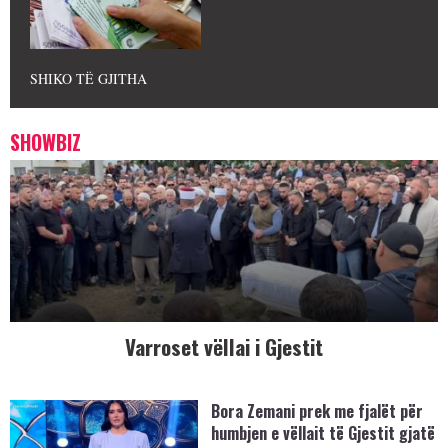
SHIKO TË GJITHA
SHOWBIZ
Varroset vëllai i Gjestit
Bora Zemani prek me fjalët për
humbjen e vëllait të Gjestit gjatë