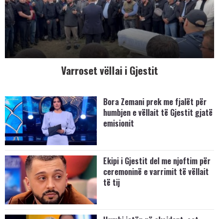
Varroset vëllai i Gjestit
Bora Zemani prek me fjalët për
humbjen e vëllait të Gjestit gjatë
emisionit
Ekipi i Gjestit del me njoftim për
ceremoninë e varrimit të vëllait
të tij