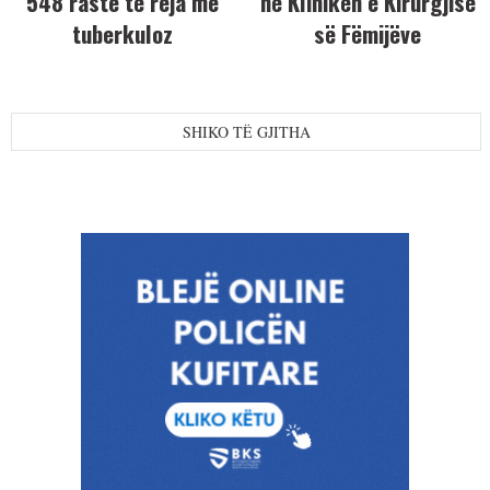
548 raste të reja me
në Klinikën e Kirurgjisë
tuberkuloz
së Fëmijëve
SHIKO TË GJITHA