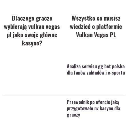
Dlaczego gracze
Wszystko co musisz
wybierają vulkan vegas
wiedzieć o platformie
pl jako swoje główne
Vulkan Vegas PL
kasyno?
Analiza serwisu gg bet polska
dla fanów zakładów i e-sportu
Przewodnik po ofercie jaką
przygotowało nv kasyno dla
graczy