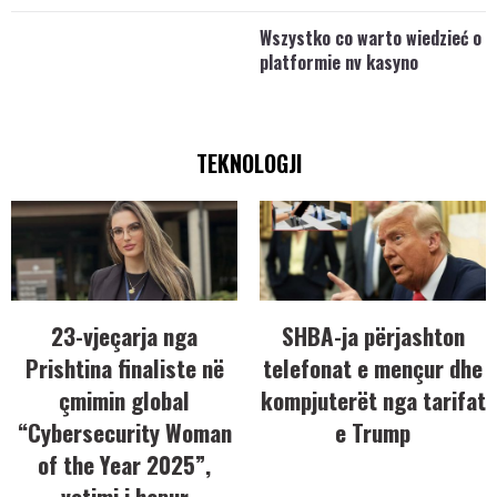
Wszystko co warto wiedzieć o
platformie nv kasyno
TEKNOLOGJI
23-vjeçarja nga
SHBA-ja përjashton
Prishtina finaliste në
telefonat e mençur dhe
çmimin global
kompjuterët nga tarifat
“Cybersecurity Woman
e Trump
of the Year 2025”,
votimi i hapur