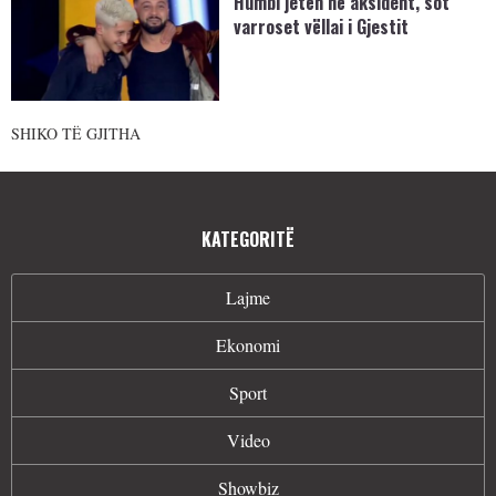
Humbi jetën në aksident, sot
varroset vëllai i Gjestit
SHIKO TË GJITHA
KATEGORITË
Lajme
Ekonomi
Sport
Video
Showbiz