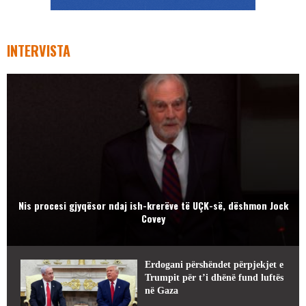
INTERVISTA
Nis procesi gjyqësor ndaj ish-krerëve të UÇK-së, dëshmon Jock
Covey
Erdogani përshëndet përpjekjet e
Trumpit për t’i dhënë fund luftës
në Gaza