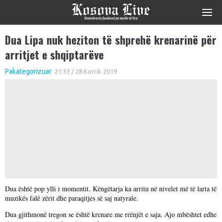
Dua Lipa nuk heziton të shprehë krenarinë për
arritjet e shqiptarëve
Pakategorizuar
21:33 / 28 Korrik 2019
Dua është pop ylli i momentit. Këngëtarja ka arritu në nivelet më të larta të
muzikës falë zërit dhe paraqitjes së saj natyrale.
Dua gjithmonë tregon se është krenare me rrënjët e saja. Ajo mbështet edhe