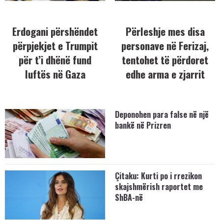
Erdogani përshëndet
Përleshje mes disa
përpjekjet e Trumpit
personave në Ferizaj,
për t’i dhënë fund
tentohet të përdoret
luftës në Gaza
edhe arma e zjarrit
Deponohen para false në një
bankë në Prizren
Çitaku: Kurti po i rrezikon
skajshmërish raportet me
ShBA-në