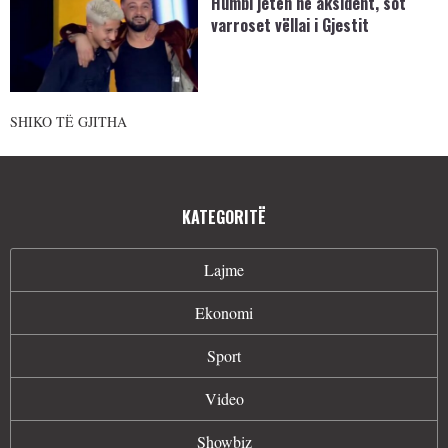
Humbi jetën në aksident, sot
varroset vëllai i Gjestit
SHIKO TË GJITHA
KATEGORITË
Lajme
Ekonomi
Sport
Video
Showbiz