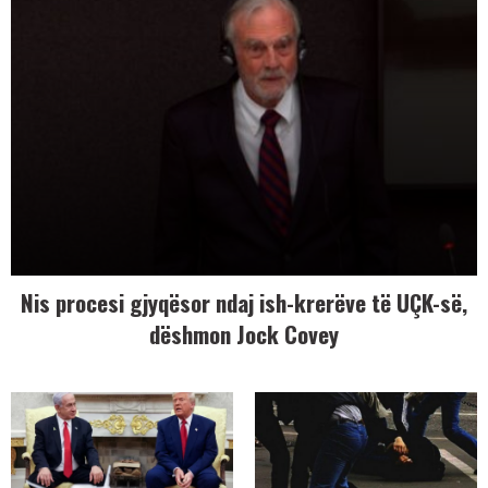
Nis procesi gjyqësor ndaj ish-krerëve të UÇK-së,
dëshmon Jock Covey