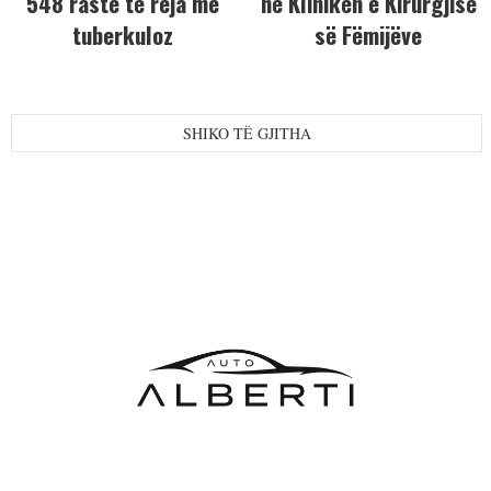
548 raste të reja me
në Klinikën e Kirurgjisë
tuberkuloz
së Fëmijëve
SHIKO TË GJITHA