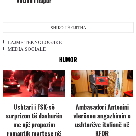
votimi i hapur
SHIKO TË GJITHA
LAJME TEKNOLOGJIKE
MEDIA SOCIALE
HUMOR
Ushtari i FSK-së
Ambasadori Antonini
surprizon të dashurën
vlerëson angazhimin e
me një propozim
ushtarëve italianë në
romantik martese në
KFOR