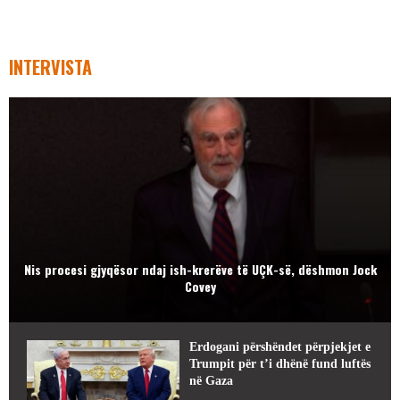
INTERVISTA
Nis procesi gjyqësor ndaj ish-krerëve të UÇK-së, dëshmon Jock
Covey
Erdogani përshëndet përpjekjet e
Trumpit për t’i dhënë fund luftës
në Gaza