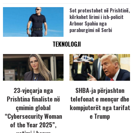
Sot protestohet në Prishtinë,
kërkohet lirimi i ish-policit
Arbnor Spahiu nga
paraburgimi në Serbi
TEKNOLOGJI
23-vjeçarja nga
SHBA-ja përjashton
Prishtina finaliste në
telefonat e mençur dhe
çmimin global
kompjuterët nga tarifat
“Cybersecurity Woman
e Trump
of the Year 2025”,