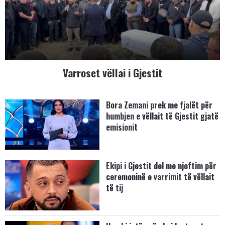
Varroset vëllai i Gjestit
Bora Zemani prek me fjalët për
humbjen e vëllait të Gjestit gjatë
emisionit
Ekipi i Gjestit del me njoftim për
ceremoninë e varrimit të vëllait
të tij