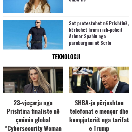
Sot protestohet në Prishtinë,
kërkohet lirimi i ish-policit
Arbnor Spahiu nga
paraburgimi në Serbi
TEKNOLOGJI
23-vjeçarja nga
SHBA-ja përjashton
Prishtina finaliste në
telefonat e mençur dhe
çmimin global
kompjuterët nga tarifat
“Cybersecurity Woman
e Trump