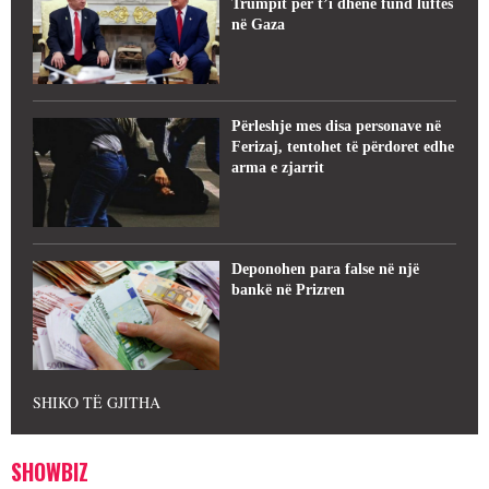
Trumpit për t’i dhënë fund luftës
në Gaza
Përleshje mes disa personave në
Ferizaj, tentohet të përdoret edhe
arma e zjarrit
Deponohen para false në një
bankë në Prizren
SHIKO TË GJITHA
SHOWBIZ