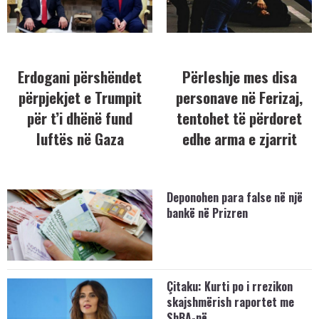
Erdogani përshëndet
Përleshje mes disa
përpjekjet e Trumpit
personave në Ferizaj,
për t’i dhënë fund
tentohet të përdoret
luftës në Gaza
edhe arma e zjarrit
Deponohen para false në një
bankë në Prizren
Çitaku: Kurti po i rrezikon
skajshmërish raportet me
ShBA-në