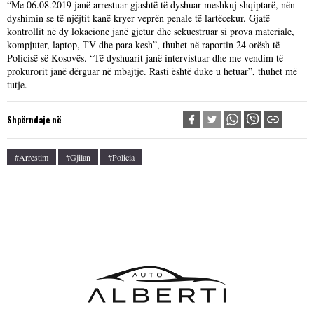
“Me 06.08.2019 janë arrestuar gjashtë të dyshuar meshkuj shqiptarë, nën
dyshimin se të njëjtit kanë kryer veprën penale të lartëcekur. Gjatë
kontrollit në dy lokacione janë gjetur dhe sekuestruar si prova materiale,
kompjuter, laptop, TV dhe para kesh”, thuhet në raportin 24 orësh të
Policisë së Kosovës. “Të dyshuarit janë intervistuar dhe me vendim të
prokurorit janë dërguar në mbajtje. Rasti është duke u hetuar”, thuhet më
tutje.
Shpërndaje në
#arrestim
#Gjilan
#Policia