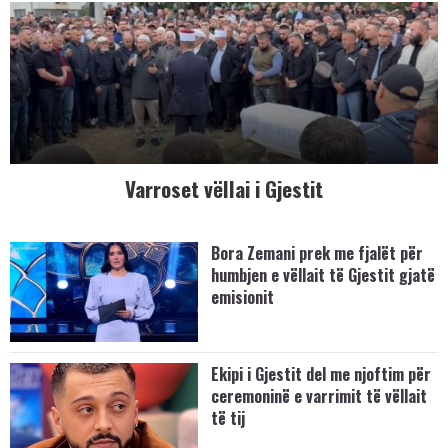
Varroset vëllai i Gjestit
Bora Zemani prek me fjalët për
humbjen e vëllait të Gjestit gjatë
emisionit
Ekipi i Gjestit del me njoftim për
ceremoninë e varrimit të vëllait
të tij