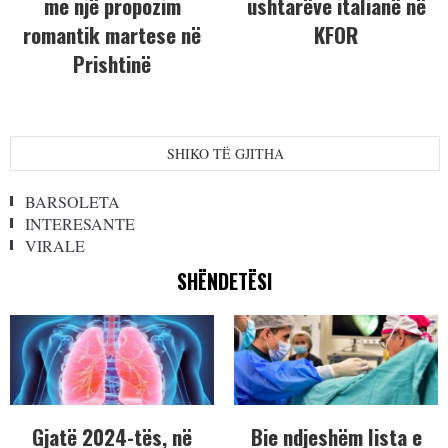
me një propozim
ushtarëve italianë në
romantik martese në
KFOR
Prishtinë
SHIKO TË GJITHA
BARSOLETA
INTERESANTE
VIRALE
SHËNDETËSI
Gjatë 2024-tës, në
Bie ndjeshëm lista e