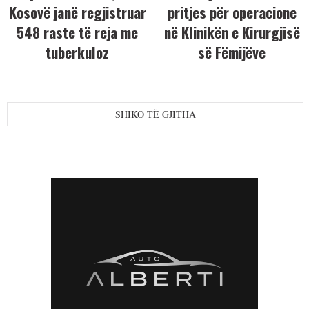
Kosovë janë regjistruar
pritjes për operacione
548 raste të reja me
në Klinikën e Kirurgjisë
tuberkuloz
së Fëmijëve
SHIKO TË GJITHA