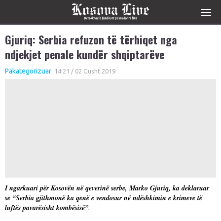
Gjuriq: Serbia refuzon të tërhiqet nga
ndjekjet penale kundër shqiptarëve
Pakategorizuar
14:21 / 02 Gusht 2019
I ngarkuari për Kosovën në qeverinë serbe, Marko Gjuriq, ka deklaruar
se “Serbia gjithmonë ka qenë e vendosur në ndëshkimin e krimeve të
luftës pavarësisht kombësisë”
.