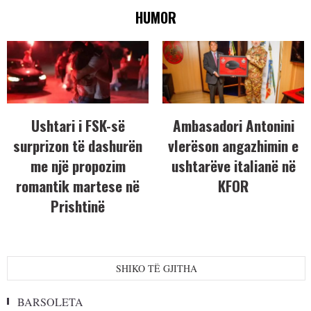
HUMOR
Ushtari i FSK-së
Ambasadori Antonini
surprizon të dashurën
vlerëson angazhimin e
me një propozim
ushtarëve italianë në
romantik martese në
KFOR
Prishtinë
SHIKO TË GJITHA
BARSOLETA