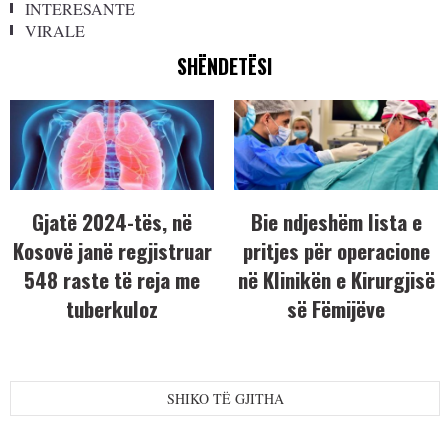
INTERESANTE
VIRALE
SHËNDETËSI
Gjatë 2024-tës, në
Bie ndjeshëm lista e
Kosovë janë regjistruar
pritjes për operacione
548 raste të reja me
në Klinikën e Kirurgjisë
tuberkuloz
së Fëmijëve
SHIKO TË GJITHA