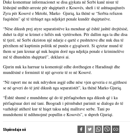
Duke komentuar informacionet se disa gjykata në Serbi kanë nisur të
lëshojnë urdhër-arreste për shqiptarët e Kosovës, shefi i të ashtuquajturës
Zyra për Kosovë e Metohi, Marko Gjuriq, ka thënë se “Serbia refuzon
fuqishëm” që të tërhiqet nga ndjekjet penale kundër shqiptarëve.
“Nëse dikush prej atyre separatistëve ka menduar që është jashtë drejtësisë,
duhet ta dijë se krimet e luftës nuk vjetërsohen. Për dallim nga ta dhe disa
të tjerë, në Serbi ekziston një ndarje e qartë e pushteteve dhe nuk dua të
përzihem në kuptimin politik në punën e gjyqësorit. Si qytetar mund të
them se jam krenar që nuk heqim dorë nga ndjekja penale e kriminelëve
më të dhunshëm shqiptarë”, deklaroi ai.
Gjurin nuk ka harruar ta komentojë edhe dorëheqjen e Haradinajt dhe
mundësinë e formimit të një qeverie të re në Kosovë.
“Në raport me ne nuk ndryshon asgjë edhe nëse vjen qeveria e re,gjithsesi
se në qeveri do të jetë dikush nga separatistët”, ka thënë Marko Gjuriq.
“Është shumë e mundshme që do të përfaqësohen nga dikush që i ka
përfaqësuar deri më tani. Beogradi i përmbahet parimit se dialogu do të
vazhdojë atëherë kur të hiqet taksa ndaj mallrave serbe. Tani po
mundohemi të ndihmojmë popullin e Kosovës”, u shpreh Gjuriqi.
Shpërndaje në