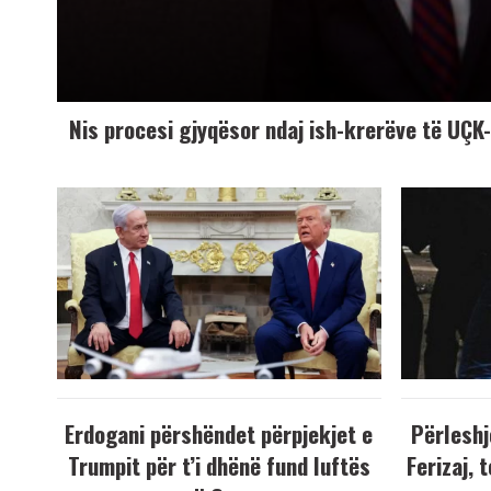
Nis procesi gjyqësor ndaj ish-krerëve të UÇ
Erdogani përshëndet përpjekjet e
Përleshj
Trumpit për t’i dhënë fund luftës
Ferizaj, 