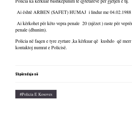
Policia ka kërkuar bashkëpunim të qytetarëve për gjetjen e tij.
Ai është ARBEN (SAFET) HUMAJ i lindur me 04.02.1988 në 
Ai kërkohet për këto vepra penale 20 (njëzet ) raste për veprë
penale (dhunim).
Policia në faqen e tyre zyrtare ,ka kërkuar që kushdo që merr 
kontaktoj numrat e Policisë.
Shpërndaje në
#Policia E Kosoves