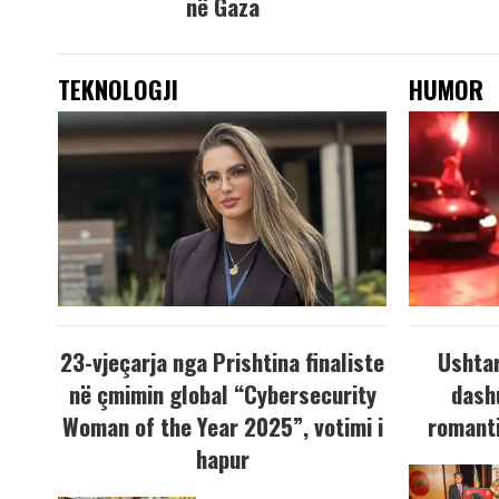
në Gaza
TEKNOLOGJI
HUMOR
23-vjeçarja nga Prishtina finaliste
Ushtar
në çmimin global “Cybersecurity
dash
Woman of the Year 2025”, votimi i
romanti
hapur