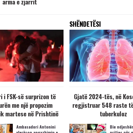
arma e zjarrit
SHËNDETËSI
i i FSK-së surprizon të
Gjatë 2024-tës, në Kos
urën me një propozim
regjistruar 548 raste t
k martese në Prishtinë
tuberkuloz
Ambasadori Antonini
Bie ndjeshëm
vlerëson angazhimin e
pritjes për 