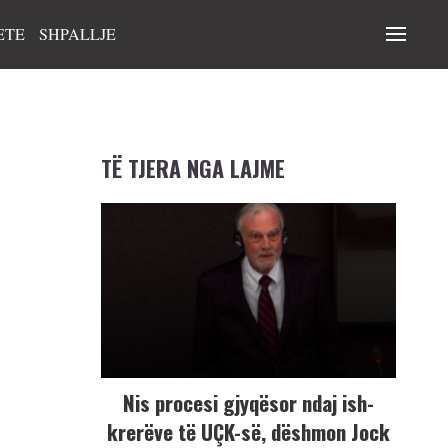
ETE
SHPALLJE
TË TJERA NGA LAJME
Nis procesi gjyqësor ndaj ish-
krerëve të UÇK-së, dëshmon Jock