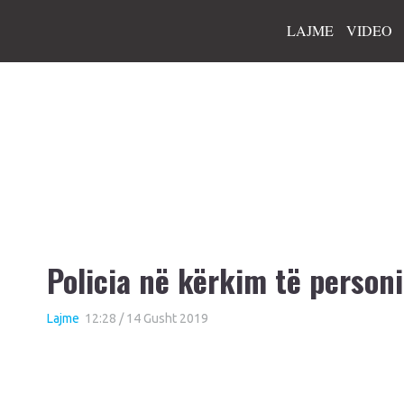
LAJME
VIDEO
Policia në kërkim të person
Lajme
12:28 / 14 Gusht 2019