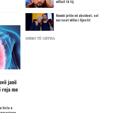
vëllait të tij
Humbi jetën në aksident, sot
varroset vëllai i Gjestit
SHIKO TË GJITHA
ovë janë
ë reja me
 lista e
operacione