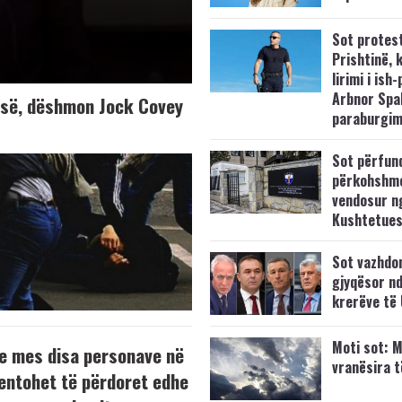
Sot protes
Prishtinë, 
lirimi i ish-
Arbnor Spa
K-së, dëshmon Jock Covey
paraburgim
Sot përfun
përkohshm
vendosur n
Kushtetue
Sot vazhdo
gjyqësor nd
krerëve të
Moti sot: M
e mes disa personave në
vranësira 
tentohet të përdoret edhe