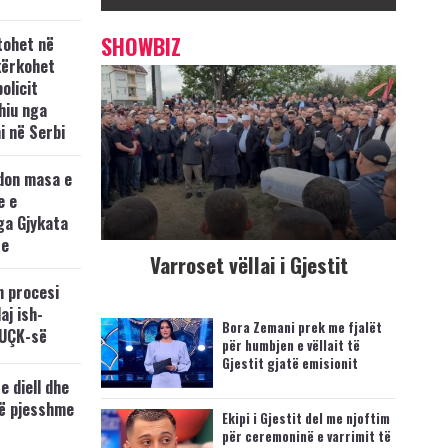
SHOWBIZ
tohet në
kërkohet
policit
hiu nga
i në Serbi
don masa e
e e
ga Gjykata
se
Varroset vëllai i Gjestit
n procesi
aj ish-
Bora Zemani prek me fjalët
 UÇK-së
për humbjen e vëllait të
Gjestit gjatë emisionit
e diell dhe
të pjesshme
Ekipi i Gjestit del me njoftim
për ceremoninë e varrimit të