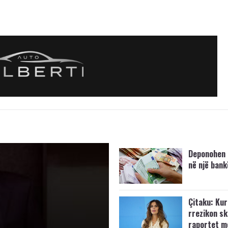
Deponohen 
në një bank
Çitaku: Kurt
rrezikon s
raportet m