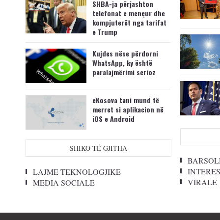
SHBA-ja përjashton
telefonat e mençur dhe
kompjuterët nga tarifat
e Trump
Kujdes nëse përdorni
WhatsApp, ky është
paralajmërimi serioz
eKosova tani mund të
merret si aplikacion në
iOS e Android
SHIKO TË GJITHA
BARSOL
INTERE
LAJME TEKNOLOGJIKE
VIRALE
MEDIA SOCIALE