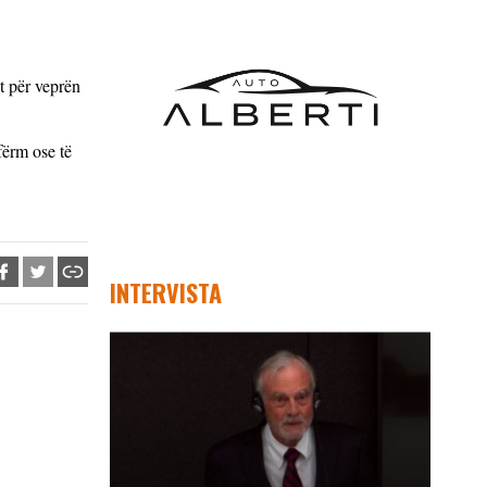
t për veprën
fërm ose të
INTERVISTA