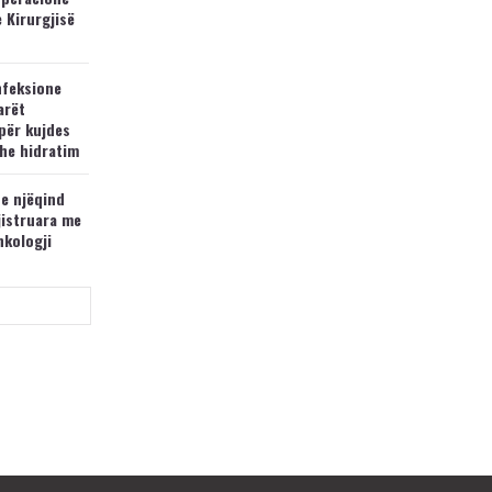
e Kirurgjisë
nfeksione
arët
për kujdes
he hidratim
 e njëqind
jistruara me
nkologji