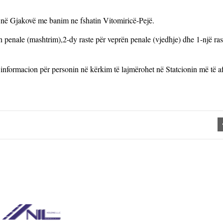
Gjakovë me banim ne fshatin Vitomiricë-Pejë.
n penale (mashtrim),2-dy raste për veprën penale (vjedhje) dhe 1-një ras
informacion për personin në kërkim të lajmërohet në Statcionin më të a