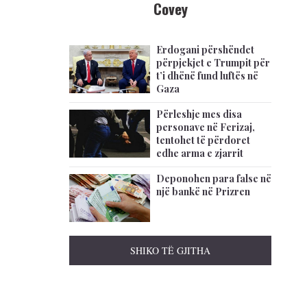
Covey
Erdogani përshëndet
përpjekjet e Trumpit për
t’i dhënë fund luftës në
Gaza
Përleshje mes disa
personave në Ferizaj,
tentohet të përdoret
edhe arma e zjarrit
Deponohen para false në
një bankë në Prizren
SHIKO TË GJITHA