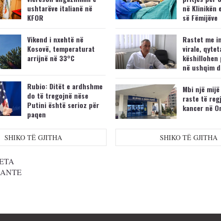
ushtarëve italianë në
në Klinikën 
KFOR
së Fëmijëve
Vikend i nxehtë në
Rastet me i
Kosovë, temperaturat
virale, qytet
arrijnë në 33°C
këshillohen 
në ushqim d
Rubio: Ditët e ardhshme
Mbi një mijë
do të tregojnë nëse
raste të reg
Putini është serioz për
kancer në O
paqen
SHIKO TË GJITHA
SHIKO TË GJITHA
ETA
SANTE