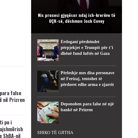
Nis procesi gjyqësor ndaj ish-krerëve të
UÇK-së, dëshmon Jock Covey
Erdogani përshëndet
përpjekjet e Trumpit për t’i
dhënë fund luftës në Gaza
Përleshje mes disa personave
në Ferizaj, tentohet të
përdoret edhe arma e zjarrit
para false
ë në Prizren
Deponohen para false në një
bankë në Prizren
i po i
kajshmërish
SHIKO TË GJITHA
e ShBA-në