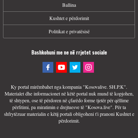
Ballina
Kushtet e përdorimit
Politikat e privatësisë
Bashkohuni me ne në rrjetet sociale
Ky portal mirëmbahet nga kompania "Kosovalive. SH.P.K".
Materialet dhe informacionet në këtë portal nuk mund të kopjohen,
të shtypen, ose të përdoren në çfarëdo forme tjetër për qëllime
përfitimi, pa miratimin e drejtuesve të "Kosova.live". Për ta
shfrytëzuar materialin e këtij portali obligoheni t'i pranoni Kushtet e
përdorimit.