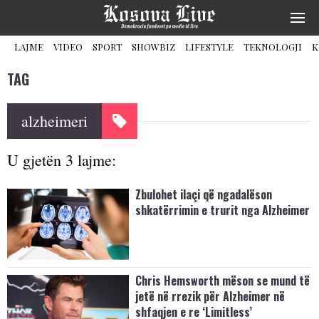
LAJME
VIDEO
SPORT
SHOWBIZ
LIFESTYLE
TEKNOLOGJI
K
TAG
alzheimeri
U gjetën 3 lajme:
Zbulohet ilaçi që ngadalëson
shkatërrimin e trurit nga Alzheimer
Chris Hemsworth mëson se mund të
jetë në rrezik për Alzheimer në
shfaqjen e re ‘Limitless’