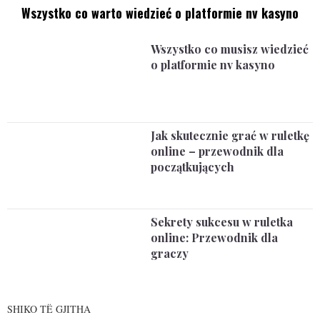
Wszystko co warto wiedzieć o platformie nv kasyno
Wszystko co musisz wiedzieć
o platformie nv kasyno
Jak skutecznie grać w ruletkę
online – przewodnik dla
początkujących
Sekrety sukcesu w ruletka
online: Przewodnik dla
graczy
SHIKO TË GJITHA