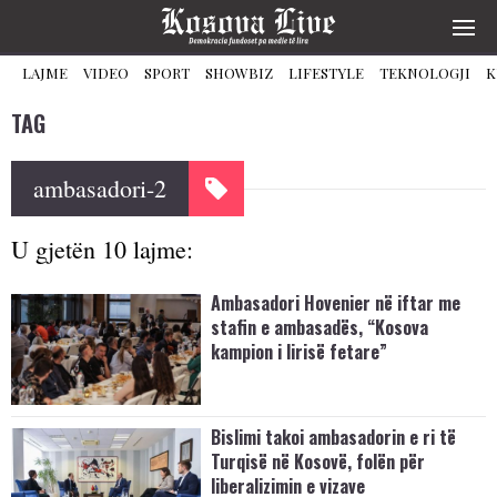
LAJME
VIDEO
SPORT
SHOWBIZ
LIFESTYLE
TEKNOLOGJI
K
TAG
ambasadori-2
U gjetën 10 lajme:
Ambasadori Hovenier në iftar me
stafin e ambasadës, “Kosova
kampion i lirisë fetare”
Bislimi takoi ambasadorin e ri të
Turqisë në Kosovë, folën për
liberalizimin e vizave