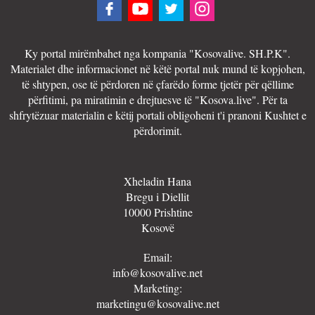
Ky portal mirëmbahet nga kompania "Kosovalive. SH.P.K".
Materialet dhe informacionet në këtë portal nuk mund të kopjohen,
të shtypen, ose të përdoren në çfarëdo forme tjetër për qëllime
përfitimi, pa miratimin e drejtuesve të "Kosova.live". Për ta
shfrytëzuar materialin e këtij portali obligoheni t'i pranoni Kushtet e
përdorimit.
Xheladin Hana
Bregu i Diellit
10000 Prishtine
Kosovë
Email:
info@kosovalive.net
Marketing:
marketingu@kosovalive.net