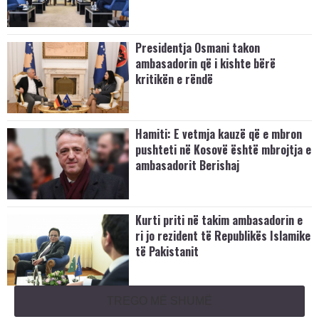
Presidentja Osmani takon
ambasadorin që i kishte bërë
kritikën e rëndë
Hamiti: E vetmja kauzë që e mbron
pushteti në Kosovë është mbrojtja e
ambasadorit Berishaj
Kurti priti në takim ambasadorin e
ri jo rezident të Republikës Islamike
të Pakistanit
TREGO MË SHUMË