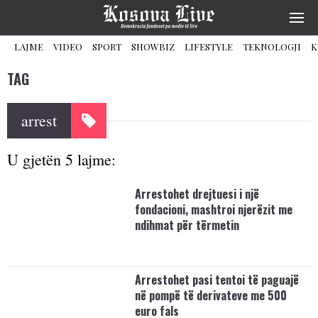
LAJME
VIDEO
SPORT
SHOWBIZ
LIFESTYLE
TEKNOLOGJI
K
TAG
arrest
U gjetën 5 lajme:
Arrestohet drejtuesi i një
fondacioni, mashtroi njerëzit me
ndihmat për tërmetin
Arrestohet pasi tentoi të paguajë
në pompë të derivateve me 500
euro fals