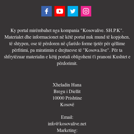
Ky portal mirëmbahet nga kompania "Kosovalive. SH.P.K".
Materialet dhe informacionet në këtë portal nuk mund të kopjohen,
të shtypen, ose të përdoren në çfarëdo forme tjetër për qëllime
përfitimi, pa miratimin e drejtuesve të "Kosova.live". Për ta
shfrytëzuar materialin e këtij portali obligoheni t'i pranoni Kushtet e
përdorimit.
Xheladin Hana
Bregu i Diellit
10000 Prishtine
Kosovë
Email:
info@kosovalive.net
Marketing: