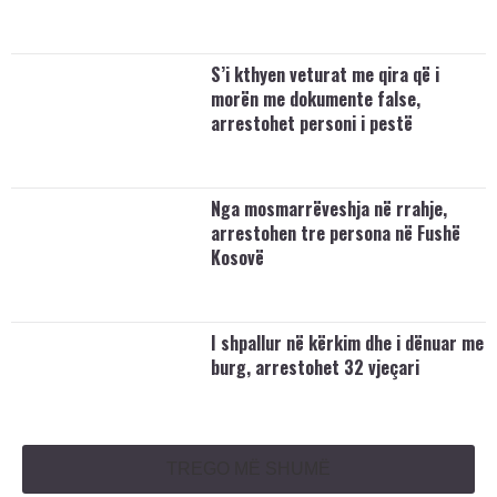
S’i kthyen veturat me qira që i
morën me dokumente false,
arrestohet personi i pestë
Nga mosmarrëveshja në rrahje,
arrestohen tre persona në Fushë
Kosovë
I shpallur në kërkim dhe i dënuar me
burg, arrestohet 32 vjeçari
TREGO MË SHUMË