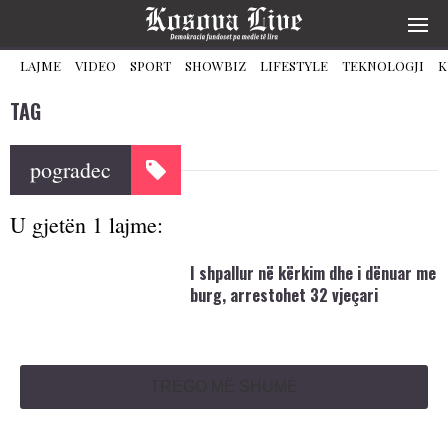
LAJME
VIDEO
SPORT
SHOWBIZ
LIFESTYLE
TEKNOLOGJI
K
TAG
pogradec
U gjetën 1 lajme:
I shpallur në kërkim dhe i dënuar me
burg, arrestohet 32 vjeçari
TREGO MË SHUMË