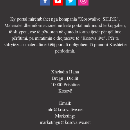
Ky portal mirëmbahet nga kompania "Kosovalive. SH.P.K".
Materialet dhe informacionet në këtë portal nuk mund të kopjohen,
të shtypen, ose të përdoren në çfarëdo forme tjetër për qëllime
përfitimi, pa miratimin e drejtuesve të "Kosova.live". Për ta
shfrytëzuar materialin e këtij portali obligoheni t'i pranoni Kushtet e
përdorimit.
Xheladin Hana
Bregu i Diellit
10000 Prishtine
Kosovë
Email:
info@kosovalive.net
Marketing:
marketingu@kosovalive.net