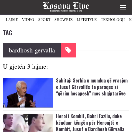
LAJME
VIDEO
SPORT
SHOWBIZ
LIFESTYLE
TEKNOLOGJI
K
TAG
bardhosh-gervalla
U gjetën 3 lajme:
Sahitaj: Serbia u mundua që vrasjen
e Jusuf Gërvallës ta paraqes si
“qërim hesapesh” mes shqiptarëve
Heroi i Kombit, Bahri Fazliu, duke
kënduar këngën për Heronjtë e
Kombit, Jusuf e Bardhosh Gërvalla