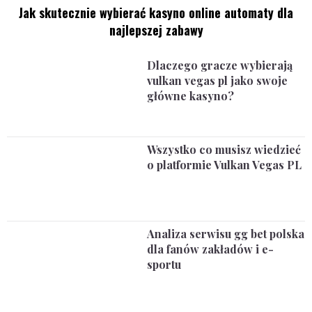
Jak skutecznie wybierać kasyno online automaty dla
najlepszej zabawy
Dlaczego gracze wybierają
vulkan vegas pl jako swoje
główne kasyno?
Wszystko co musisz wiedzieć
o platformie Vulkan Vegas PL
Analiza serwisu gg bet polska
dla fanów zakładów i e-
sportu