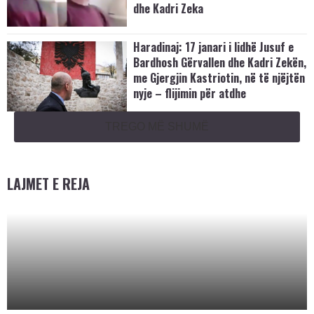
dhe Kadri Zeka
Haradinaj: 17 janari i lidhë Jusuf e
Bardhosh Gërvallen dhe Kadri Zekën,
me Gjergjin Kastriotin, në të njëjtën
nyje – flijimin për atdhe
TREGO MË SHUMË
LAJMET E REJA