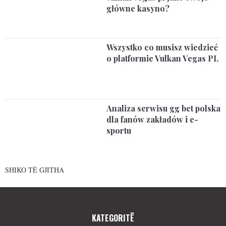
główne kasyno?
Wszystko co musisz wiedzieć
o platformie Vulkan Vegas PL
Analiza serwisu gg bet polska
dla fanów zakładów i e-
sportu
SHIKO TË GJITHA
KATEGORITË