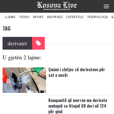
LAJME
VIDEO
SPORT
SHOWBIZ
LIFESTYLE
TEKNOLOGJI
K
TAG
derivatet
U gjetën 2 lajme:
Çmimi i shitjes së derivateve për
sot e nesër
Kompanitë që merren me derivate
mohojnë se fitojnë 60 deri në 124
për qind