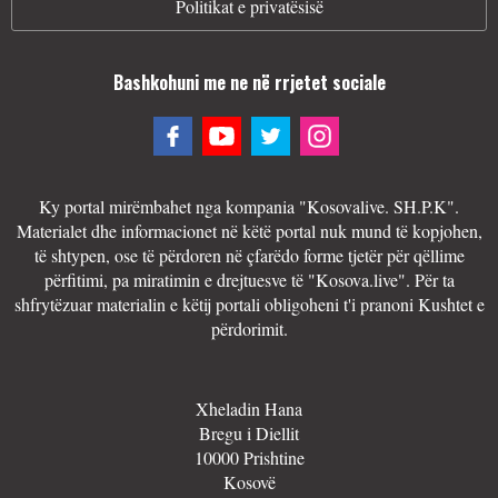
Politikat e privatësisë
Bashkohuni me ne në rrjetet sociale
Ky portal mirëmbahet nga kompania "Kosovalive. SH.P.K".
Materialet dhe informacionet në këtë portal nuk mund të kopjohen,
të shtypen, ose të përdoren në çfarëdo forme tjetër për qëllime
përfitimi, pa miratimin e drejtuesve të "Kosova.live". Për ta
shfrytëzuar materialin e këtij portali obligoheni t'i pranoni Kushtet e
përdorimit.
Xheladin Hana
Bregu i Diellit
10000 Prishtine
Kosovë