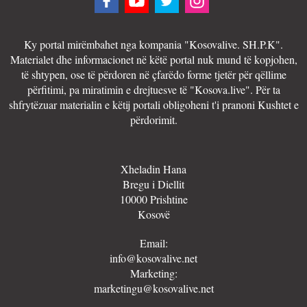
Ky portal mirëmbahet nga kompania "Kosovalive. SH.P.K".
Materialet dhe informacionet në këtë portal nuk mund të kopjohen,
të shtypen, ose të përdoren në çfarëdo forme tjetër për qëllime
përfitimi, pa miratimin e drejtuesve të "Kosova.live". Për ta
shfrytëzuar materialin e këtij portali obligoheni t'i pranoni Kushtet e
përdorimit.
Xheladin Hana
Bregu i Diellit
10000 Prishtine
Kosovë
Email:
info@kosovalive.net
Marketing:
marketingu@kosovalive.net