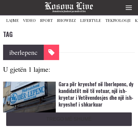
LAJME
VIDEO
SPORT
SHOWBIZ
LIFESTYLE
TEKNOLOGJI
K
TAG
iberlepenc
U gjetën 1 lajme:
Gara për kryeshef në Iberlepenc, dy
kandidatët më të votuar, një ish-
kryetar i Vetëvendosjes dhe një ish-
kryeshef i shkarkuar
TREGO MË SHUMË