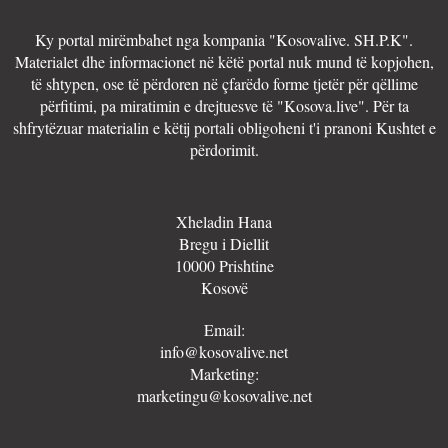
Ky portal mirëmbahet nga kompania "Kosovalive. SH.P.K".
Materialet dhe informacionet në këtë portal nuk mund të kopjohen,
të shtypen, ose të përdoren në çfarëdo forme tjetër për qëllime
përfitimi, pa miratimin e drejtuesve të "Kosova.live". Për ta
shfrytëzuar materialin e këtij portali obligoheni t'i pranoni Kushtet e
përdorimit.
Xheladin Hana
Bregu i Diellit
10000 Prishtine
Kosovë
Email:
info@kosovalive.net
Marketing:
marketingu@kosovalive.net