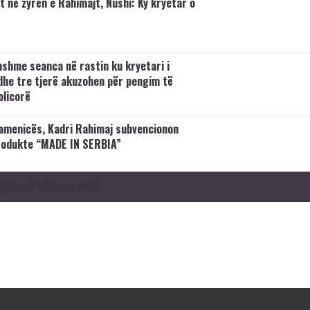
t në zyrën e Rahimajt, Nushi: Ky kryetar o
hshme seanca në rastin ku kryetari i
he tre tjerë akuzohen për pengim të
olicorë
Kamenicës, Kadri Rahimaj subvencionon
rodukte “MADE IN SERBIA”
TREGO MË SHUMË