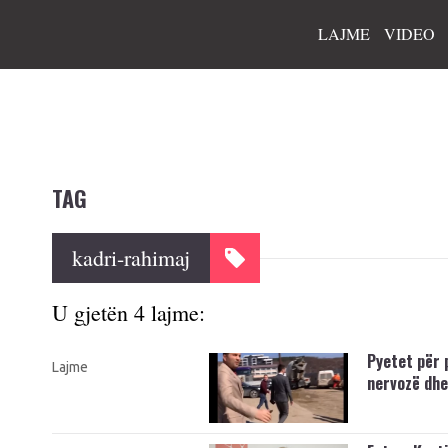
LAJME
VIDEO
TAG
kadri-rahimaj
U gjetën 4 lajme:
Pyetet për 
Lajme
nervozë dhe