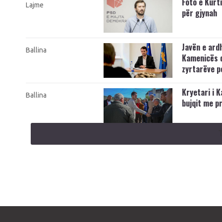
Foto e Kurti
Lajme
për gjynah
Javën e ard
Ballina
Kamenicës d
zyrtarëve p
Kryetari i 
Ballina
bujqit me p