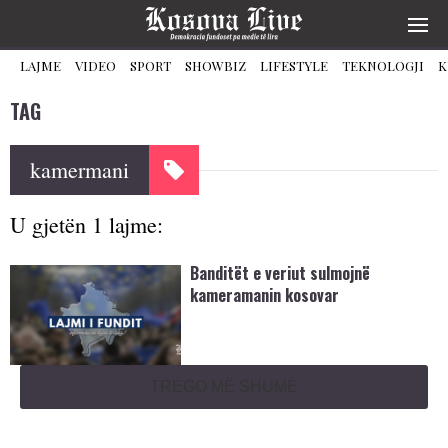
LAJME
VIDEO
SPORT
SHOWBIZ
LIFESTYLE
TEKNOLOGJI
K
TAG
kamermani
U gjetën 1 lajme:
Banditët e veriut sulmojnë
kameramanin kosovar
TREGO MË SHUMË