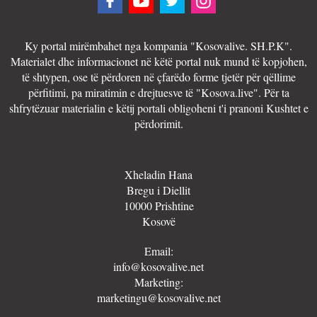
Ky portal mirëmbahet nga kompania "Kosovalive. SH.P.K".
Materialet dhe informacionet në këtë portal nuk mund të kopjohen,
të shtypen, ose të përdoren në çfarëdo forme tjetër për qëllime
përfitimi, pa miratimin e drejtuesve të "Kosova.live". Për ta
shfrytëzuar materialin e këtij portali obligoheni t'i pranoni Kushtet e
përdorimit.
Xheladin Hana
Bregu i Diellit
10000 Prishtine
Kosovë
Email:
info@kosovalive.net
Marketing:
marketingu@kosovalive.net