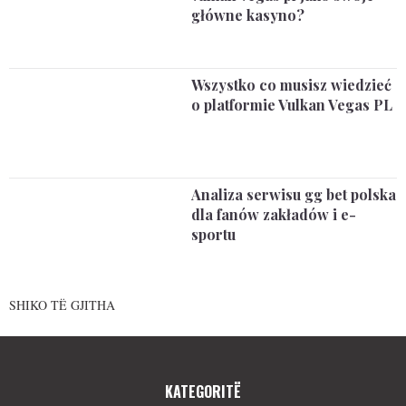
główne kasyno?
Wszystko co musisz wiedzieć
o platformie Vulkan Vegas PL
Analiza serwisu gg bet polska
dla fanów zakładów i e-
sportu
SHIKO TË GJITHA
KATEGORITË