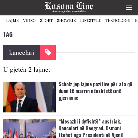
LAJME
VIDEO
SPORT
SHOWBIZ
LIFESTYLE
TEKNOLOGJI
K
TAG
kancelari
U gjetën 2 lajme:
Scholz jep lajme pozitive për ata që
duan të marrin nënshtetësinë
gjermane
“Mesazhi i dyfishtë” austriak,
Kancelari në Beograd, Osmani
ftohet nga Presidenti në Vjenë