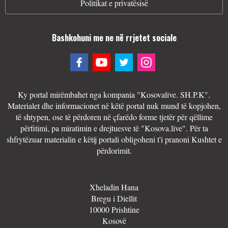
Politikat e privatësisë
Bashkohuni me ne në rrjetet sociale
Ky portal mirëmbahet nga kompania "Kosovalive. SH.P.K".
Materialet dhe informacionet në këtë portal nuk mund të kopjohen,
të shtypen, ose të përdoren në çfarëdo forme tjetër për qëllime
përfitimi, pa miratimin e drejtuesve të "Kosova.live". Për ta
shfrytëzuar materialin e këtij portali obligoheni t'i pranoni Kushtet e
përdorimit.
Xheladin Hana
Bregu i Diellit
10000 Prishtine
Kosovë