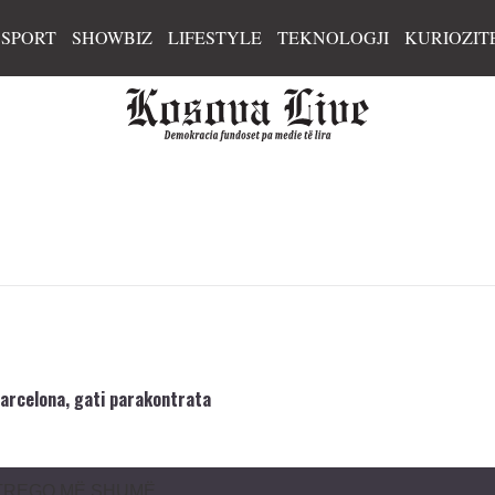
SPORT
SHOWBIZ
LIFESTYLE
TEKNOLOGJI
KURIOZIT
arcelona, gati parakontrata
TREGO MË SHUMË