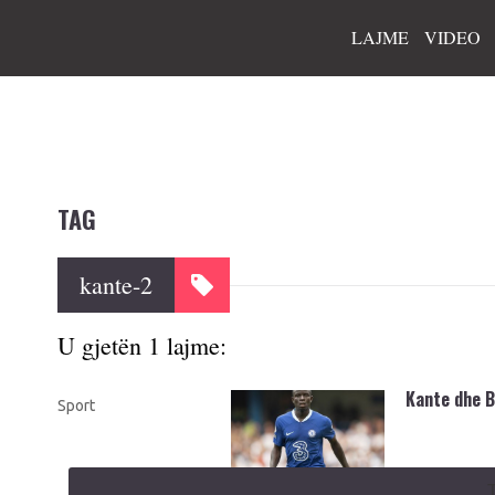
LAJME
VIDEO
TAG
kante-2
U gjetën 1 lajme:
Kante dhe B
Sport