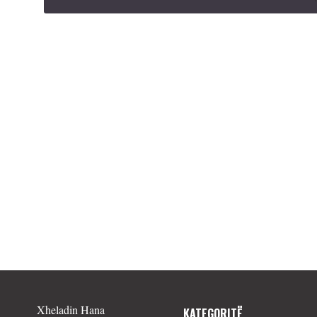
Xheladin Hana
KATEGORITË