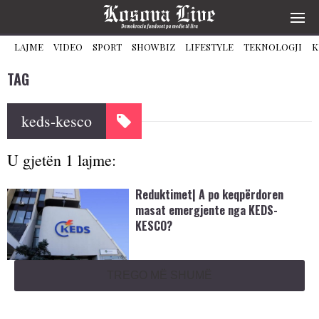
LAJME
VIDEO
SPORT
SHOWBIZ
LIFESTYLE
TEKNOLOGJI
K
TAG
keds-kesco
U gjetën 1 lajme:
Reduktimet| A po keqpërdoren
masat emergjente nga KEDS-
KESCO?
TREGO MË SHUMË