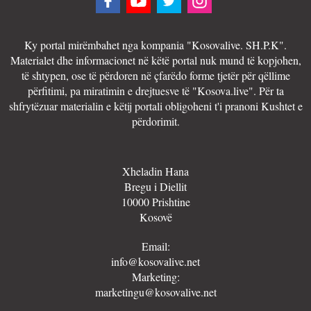
Ky portal mirëmbahet nga kompania "Kosovalive. SH.P.K".
Materialet dhe informacionet në këtë portal nuk mund të kopjohen,
të shtypen, ose të përdoren në çfarëdo forme tjetër për qëllime
përfitimi, pa miratimin e drejtuesve të "Kosova.live". Për ta
shfrytëzuar materialin e këtij portali obligoheni t'i pranoni Kushtet e
përdorimit.
Xheladin Hana
Bregu i Diellit
10000 Prishtine
Kosovë
Email:
info@kosovalive.net
Marketing:
marketingu@kosovalive.net