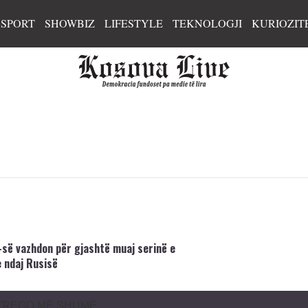
SPORT
SHOWBIZ
LIFESTYLE
TEKNOLOGJI
KURIOZIT
E-së vazhdon për gjashtë muaj serinë e
 ndaj Rusisë
TREGO MË SHUMË