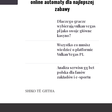
online automaty dla najlepszej
zabawy
Dlaczego gracze
wybierają vulkan vegas
pl jako swoje główne
kasyno?
Wszystko co musisz
wiedzieć o platformie
Vulkan Vegas PL
Analiza serwisu gg bet
polska dla fanów
zakładów i e-sportu
SHIKO TË GJITHA