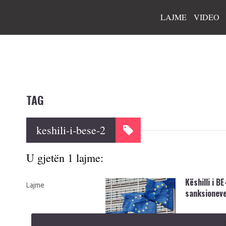
LAJME
VIDEO
TAG
keshili-i-bese-2
U gjetën 1 lajme:
Këshilli i B
Lajme
sanksioneve