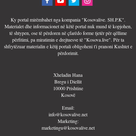
Ky portal mirëmbahet nga kompania "Kosovalive. SH.P.K".
Materialet dhe informacionet në këtë portal nuk mund të kopjohen,
të shtypen, ose të përdoren në çfarëdo forme tjetër për qëllime
përfitimi, pa miratimin e drejtuesve të "Kosova.live". Për ta
shfrytëzuar materialin e këtij portali obligoheni t'i pranoni Kushtet e
përdorimit.
Xheladin Hana
Bregu i Diellit
10000 Prishtine
Kosovë
Email:
info@kosovalive.net
Marketing:
marketingu@kosovalive.net