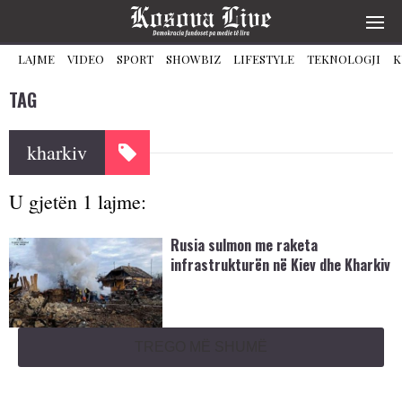
LAJME
VIDEO
SPORT
SHOWBIZ
LIFESTYLE
TEKNOLOGJI
K
TAG
kharkiv
U gjetën 1 lajme:
Rusia sulmon me raketa
infrastrukturën në Kiev dhe Kharkiv
TREGO MË SHUMË