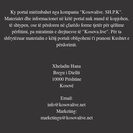
Ky portal mirëmbahet nga kompania "Kosovalive. SH.P.K".
Materialet dhe informacionet në këtë portal nuk mund të kopjohen,
të shtypen, ose të përdoren në çfarëdo forme tjetër për qëllime
përfitimi, pa miratimin e drejtuesve të "Kosova.live". Për ta
shfrytëzuar materialin e këtij portali obligoheni t'i pranoni Kushtet e
përdorimit.
Xheladin Hana
Bregu i Diellit
10000 Prishtine
Kosovë
Email:
info@kosovalive.net
Marketing:
marketingu@kosovalive.net