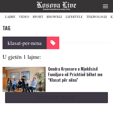
LAJME
VIDEO
SPORT
SHOWBIZ
LIFESTYLE
TEKNOLOGJI
K
TAG
klasat-per-nena
U gjetën 1 lajme:
Qendra Kryesore e Mjekësisë
Familjare në Prishtinë bëhet me
“Klasat për nëna”
TREGO MË SHUMË