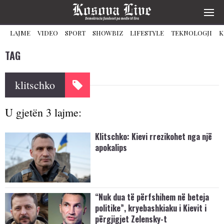
LAJME
VIDEO
SPORT
SHOWBIZ
LIFESTYLE
TEKNOLOGJI
K
TAG
klitschko
U gjetën 3 lajme:
Klitschko: Kievi rrezikohet nga një
apokalips
“Nuk dua të përfshihem në beteja
politike”, kryebashkiaku i Kievit i
përgjigjet Zelensky-t