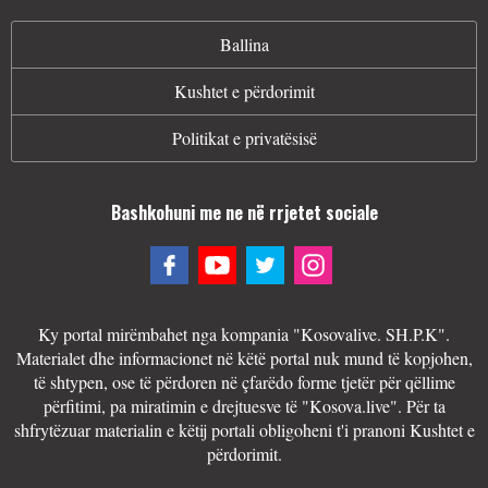
Ballina
Kushtet e përdorimit
Politikat e privatësisë
Bashkohuni me ne në rrjetet sociale
Ky portal mirëmbahet nga kompania "Kosovalive. SH.P.K".
Materialet dhe informacionet në këtë portal nuk mund të kopjohen,
të shtypen, ose të përdoren në çfarëdo forme tjetër për qëllime
përfitimi, pa miratimin e drejtuesve të "Kosova.live". Për ta
shfrytëzuar materialin e këtij portali obligoheni t'i pranoni Kushtet e
përdorimit.