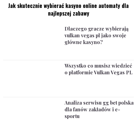
Jak skutecznie wybierać kasyno online automaty dla
najlepszej zabawy
Dlaczego gracze wybierają
vulkan vegas pl jako swoje
główne kasyno?
Wszystko co musisz wiedzieć
o platformie Vulkan Vegas PL
Analiza serwisu gg bet polska
dla fanów zakładów i e-
sportu