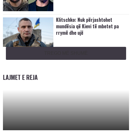
Klitschko: Nuk përjashtohet
mundësia që Kievi të mbetet pa
rrymë dhe ujë
TREGO MË SHUMË
LAJMET E REJA