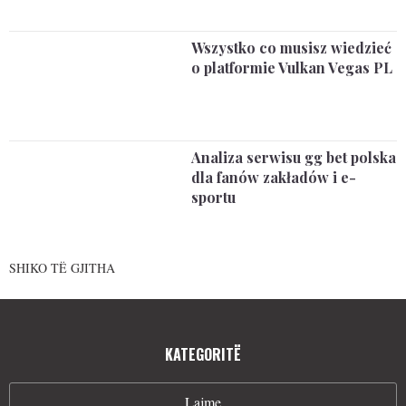
Wszystko co musisz wiedzieć
o platformie Vulkan Vegas PL
Analiza serwisu gg bet polska
dla fanów zakładów i e-
sportu
SHIKO TË GJITHA
KATEGORITË
Lajme