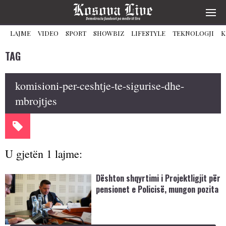
LAJME
VIDEO
SPORT
SHOWBIZ
LIFESTYLE
TEKNOLOGJI
K
TAG
komisioni-per-ceshtje-te-sigurise-dhe-
mbrojtjes
U gjetën 1 lajme:
Dështon shqyrtimi i Projektligjit për
pensionet e Policisë, mungon pozita