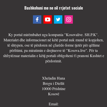
Bashkohuni me ne në rrjetet sociale
Ky portal mirëmbahet nga kompania "Kosovalive. SH.P.K".
Materialet dhe informacionet në këtë portal nuk mund të kopjohen,
të shtypen, ose të përdoren në çfarëdo forme tjetër për qëllime
përfitimi, pa miratimin e drejtuesve të "Kosova.live". Për ta
shfrytëzuar materialin e këtij portali obligoheni t'i pranoni Kushtet e
përdorimit.
Xheladin Hana
Bregu i Diellit
10000 Prishtine
Kosovë
Email: