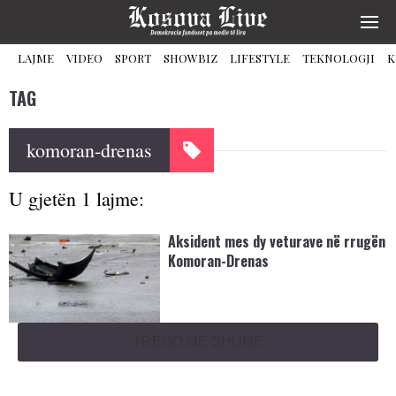
LAJME
VIDEO
SPORT
SHOWBIZ
LIFESTYLE
TEKNOLOGJI
K
TAG
komoran-drenas
U gjetën 1 lajme:
Aksident mes dy veturave në rrugën
Komoran-Drenas
TREGO MË SHUMË