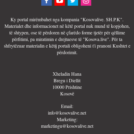
Ky portal mirëmbahet nga kompania "Kosovalive. SH.P.K".
Materialet dhe informacionet në këtë portal nuk mund të kopjohen,
të shtypen, ose të përdoren në çfarëdo forme tjetër për qëllime
përfitimi, pa miratimin e drejtuesve të "Kosova.live". Për ta
shfrytëzuar materialin e këtij portali obligoheni t'i pranoni Kushtet e
përdorimit.
Xheladin Hana
Bregu i Diellit
10000 Prishtine
Kosovë
Email:
info@kosovalive.net
Marketing:
marketingu@kosovalive.net