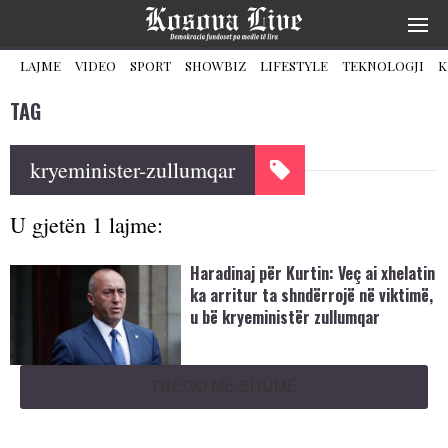
LAJME
VIDEO
SPORT
SHOWBIZ
LIFESTYLE
TEKNOLOGJI
K
TAG
kryeminister-zullumqar
U gjetën 1 lajme:
Haradinaj për Kurtin: Veç ai xhelatin
ka arritur ta shndërrojë në viktimë,
u bë kryeministër zullumqar
TREGO MË SHUMË