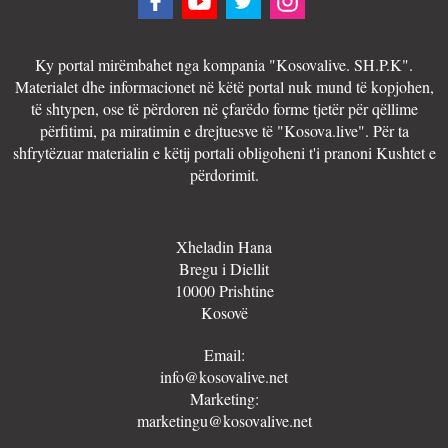
Ky portal mirëmbahet nga kompania "Kosovalive. SH.P.K".
Materialet dhe informacionet në këtë portal nuk mund të kopjohen,
të shtypen, ose të përdoren në çfarëdo forme tjetër për qëllime
përfitimi, pa miratimin e drejtuesve të "Kosova.live". Për ta
shfrytëzuar materialin e këtij portali obligoheni t'i pranoni Kushtet e
përdorimit.
Xheladin Hana
Bregu i Diellit
10000 Prishtine
Kosovë
Email:
info@kosovalive.net
Marketing:
marketingu@kosovalive.net